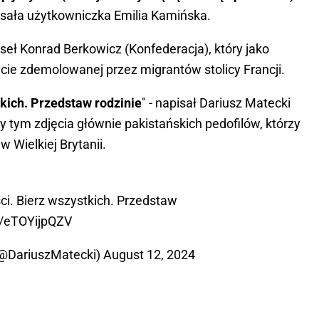
pisała użytkowniczka Emilia Kamińska.
ł Konrad Berkowicz (Konfederacja), który jako
jęcie zdemolowanej przez migrantów stolicy Francji.
tkich. Przedstaw rodzinie
" - napisał Dariusz Matecki
 tym zdjęcia głównie pakistańskich pedofilów, którzy
 w Wielkiej Brytanii.
ci. Bierz wszystkich. Przedstaw
co/eTOYijpQZV
(@DariuszMatecki)
August 12, 2024