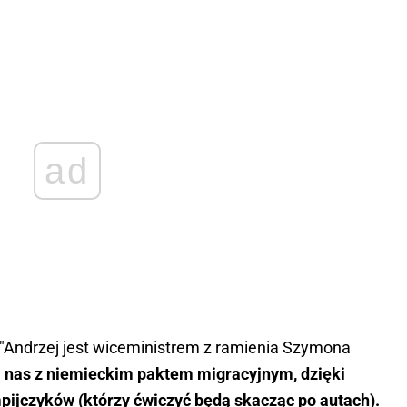
ad
"Andrzej jest wiceministrem z ramienia Szymona
 nas z niemieckim paktem migracyjnym, dzięki
pijczyków (którzy ćwiczyć będą skacząc po autach).