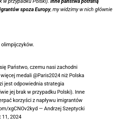
ak w przypadku Polski).
Inne państwa potrafią
migrantów spoza Europy
, my widzimy w nich głównie
 olimpijczyków.
 się Państwo, czemu nasi zachodni
 więcej medali
@Paris2024
niż Polska
i jest odpowiednia strategia
wie jej brak w przypadku Polski). Inne
erpać korzyści z napływu imigrantów
.com/xgCNOv2kyd
— Andrzej Szeptycki
 11, 2024