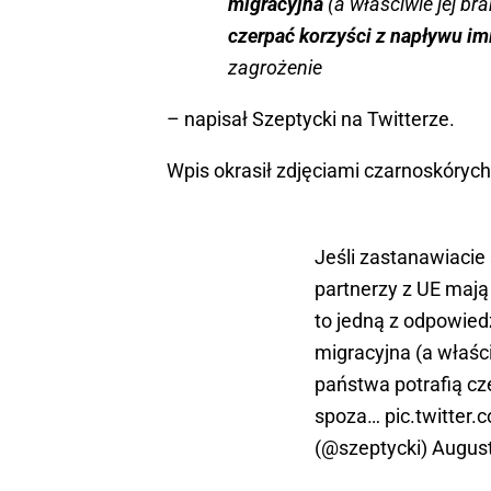
migracyjna
(a właściwie jej br
czerpać korzyści z napływu i
zagrożenie
– napisał Szeptycki na Twitterze.
Wpis okrasił zdjęciami czarnoskórych
Jeśli zastanawiacie
partnerzy z UE mają
to jedną z odpowiedz
migracyjna (a właści
państwa potrafią cz
spoza…
pic.twitter
(@szeptycki)
August