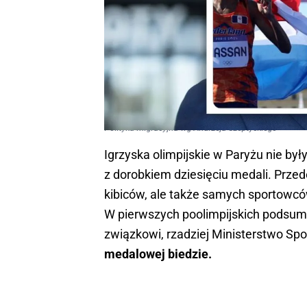
Polityka migracyjna wg Andrzeja Szeptyckiego
Igrzyska olimpijskie w Paryżu nie był
z dorobkiem dziesięciu medali. Przedo
kibiców, ale także samych sportowców
W pierwszych poolimpijskich podsum
związkowi, rzadziej Ministerstwo Spo
medalowej biedzie.