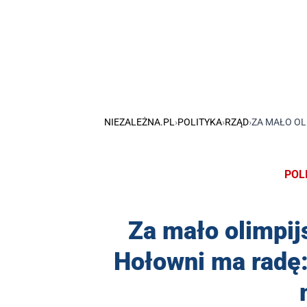
NIEZALEŻNA.PL
›
POLITYKA
›
RZĄD
›
ZA MAŁO OL
POL
Za mało olimpij
Hołowni ma radę: