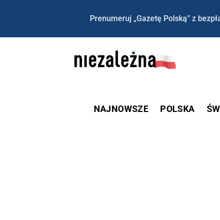
Prenumeruj „Gazetę Polską” z bezpła
NAJNOWSZE
POLSKA
ŚW