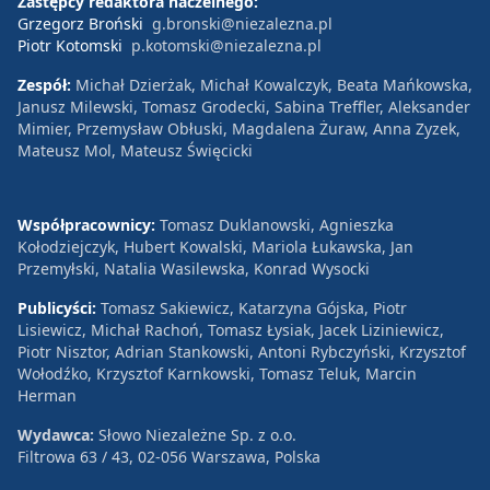
Zastępcy redaktora naczelnego:
Grzegorz Broński
g.bronski@niezalezna.pl
Piotr Kotomski
p.kotomski@niezalezna.pl
Zespół:
Michał Dzierżak, Michał Kowalczyk, Beata Mańkowska,
Janusz Milewski, Tomasz Grodecki, Sabina Treffler, Aleksander
Mimier, Przemysław Obłuski, Magdalena Żuraw, Anna Zyzek,
Mateusz Mol, Mateusz Święcicki
Współpracownicy:
Tomasz Duklanowski, Agnieszka
Kołodziejczyk, Hubert Kowalski, Mariola Łukawska, Jan
Przemyłski, Natalia Wasilewska, Konrad Wysocki
Publicyści:
Tomasz Sakiewicz, Katarzyna Gójska, Piotr
Lisiewicz, Michał Rachoń, Tomasz Łysiak, Jacek Liziniewicz,
Piotr Nisztor, Adrian Stankowski, Antoni Rybczyński, Krzysztof
Wołodźko, Krzysztof Karnkowski, Tomasz Teluk, Marcin
Herman
Wydawca:
Słowo Niezależne Sp. z o.o.
Filtrowa 63 / 43, 02-056 Warszawa, Polska