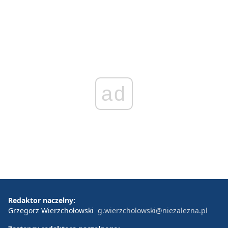
ad
Redaktor naczelny:
Grzegorz Wierzchołowski
g.wierzcholowski@niezalezna.pl