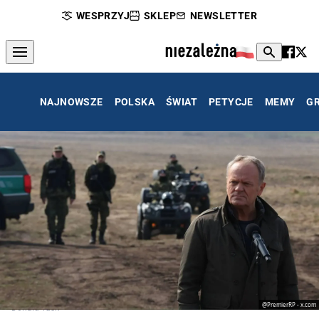
WESPRZYJ
SKLEP
NEWSLETTER
NAJNOWSZE
POLSKA
ŚWIAT
PETYCJE
MEMY
G
@PremierRP - x.com
Donald Tusk