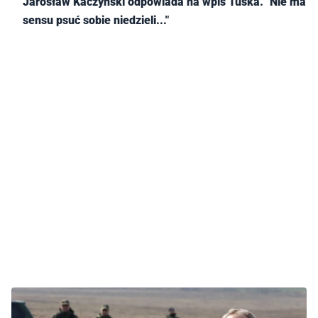
Jarosław Kaczyński odpowiada na wpis Tuska. "Nie ma
sensu psuć sobie niedzieli..."