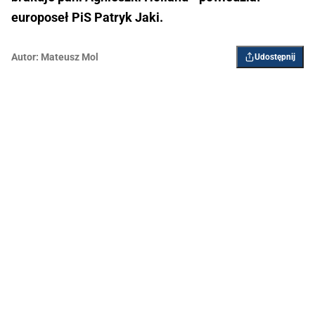
europoseł PiS Patryk Jaki.
Autor:
Mateusz Mol
Udostępnij