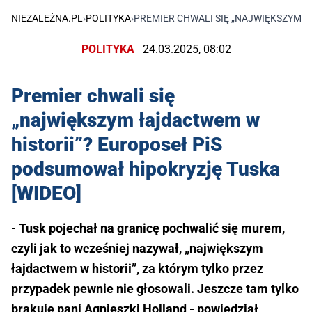
NIEZALEŻNA.PL
›
POLITYKA
›
PREMIER CHWALI SIĘ „NAJWIĘKSZYM Ł
POLITYKA
24.03.2025, 08:02
Premier chwali się
„największym łajdactwem w
historii”? Europoseł PiS
podsumował hipokryzję Tuska
[WIDEO]
- Tusk pojechał na granicę pochwalić się murem,
czyli jak to wcześniej nazywał, „największym
łajdactwem w historii”, za którym tylko przez
przypadek pewnie nie głosowali. Jeszcze tam tylko
brakuje pani Agnieszki Holland - powiedział