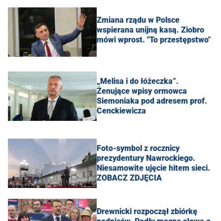
Zmiana rządu w Polsce
wspierana unijną kasą. Ziobro
mówi wprost. "To przestępstwo"
„Melisa i do łóżeczka”.
Żenujące wpisy ormowca
Siemoniaka pod adresem prof.
Cenckiewicza
Foto-symbol z rocznicy
prezydentury Nawrockiego.
Niesamowite ujęcie hitem sieci.
ZOBACZ ZDJĘCIA
Drewnicki rozpoczął zbiórkę