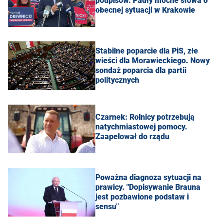
podpisów. Padły mocne słowa o
obecnej sytuacji w Krakowie
Stabilne poparcie dla PiS, złe
wieści dla Morawieckiego. Nowy
sondaż poparcia dla partii
politycznych
Czarnek: Rolnicy potrzebują
natychmiastowej pomocy.
Zaapelował do rządu
Poważna diagnoza sytuacji na
prawicy. "Dopisywanie Brauna
jest pozbawione podstaw i
sensu"