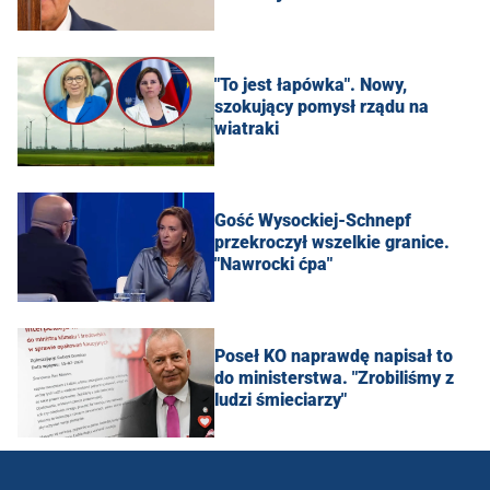
"To jest łapówka". Nowy,
szokujący pomysł rządu na
wiatraki
Gość Wysockiej-Schnepf
przekroczył wszelkie granice.
"Nawrocki ćpa"
Poseł KO naprawdę napisał to
do ministerstwa. "Zrobiliśmy z
ludzi śmieciarzy"