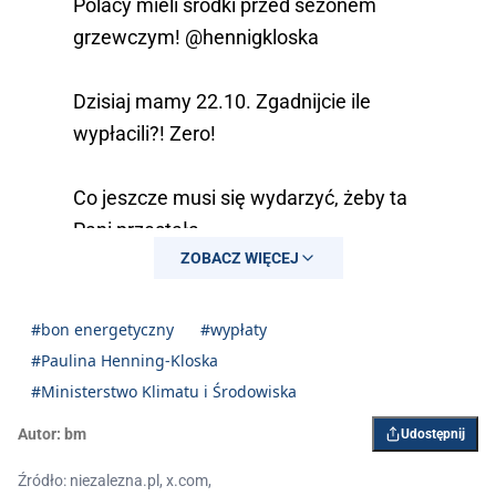
Polacy mieli środki przed sezonem
grzewczym!
@hennigkloska
Dzisiaj mamy 22.10. Zgadnijcie ile
wypłacili?! Zero!
Co jeszcze musi się wydarzyć, żeby ta
Pani przestała…
ZOBACZ WIĘCEJ
pic.twitter.com/vW5zU0s7jm
— Waldemar Buda (@waldemar_buda)
#bon energetyczny
#wypłaty
October 22, 2024
#Paulina Henning-Kloska
#Ministerstwo Klimatu i Środowiska
Autor:
bm
Udostępnij
Źródło: niezalezna.pl, x.com,