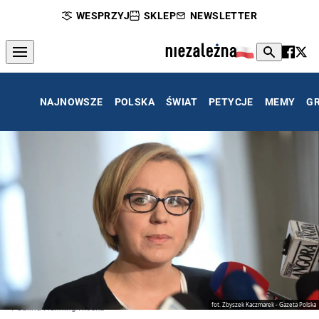
WESPRZYJ
SKLEP
NEWSLETTER
NAJNOWSZE
POLSKA
ŚWIAT
PETYCJE
MEMY
G
fot. Zbyszek Kaczmarek - Gazeta Polska
Paulina Henning-Kloska