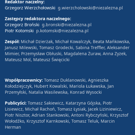
Redaktor naczelny:
Grzegorz Wierzchołowski
g.wierzcholowski@niezalezna.pl
Zastępcy redaktora naczelnego:
Grzegorz Broński
g.bronski@niezalezna.pl
Piotr Kotomski
p.kotomski@niezalezna.pl
Zespół:
Michał Dzierżak, Michał Kowalczyk, Beata Mańkowska,
Janusz Milewski, Tomasz Grodecki, Sabina Treffler, Aleksander
Mimier, Przemysław Obłuski, Magdalena Żuraw, Anna Zyzek,
Mateusz Mol, Mateusz Święcicki
Współpracownicy:
Tomasz Duklanowski, Agnieszka
Kołodziejczyk, Hubert Kowalski, Mariola Łukawska, Jan
Przemyłski, Natalia Wasilewska, Konrad Wysocki
Publicyści:
Tomasz Sakiewicz, Katarzyna Gójska, Piotr
Lisiewicz, Michał Rachoń, Tomasz Łysiak, Jacek Liziniewicz,
Piotr Nisztor, Adrian Stankowski, Antoni Rybczyński, Krzysztof
Wołodźko, Krzysztof Karnkowski, Tomasz Teluk, Marcin
Herman