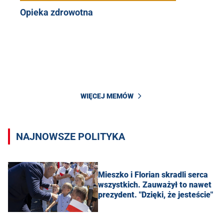
Opieka zdrowotna
WIĘCEJ MEMÓW
NAJNOWSZE POLITYKA
Mieszko i Florian skradli serca
wszystkich. Zauważył to nawet
prezydent. "Dzięki, że jesteście"