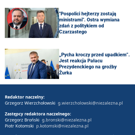
"Pospolici hejterzy zostają
ministrami". Ostra wymiana
zdań z politykiem od
Czarzastego
„Pycha kroczy przed upadkiem”.
Jest reakcja Pałacu
Prezydenckiego na groźby
Żurka
Redaktor naczelny:
Grzegorz Wierzchołowski
g.wierzcholowski@niezalezna.pl
Zastępcy redaktora naczelnego:
Grzegorz Broński
g.bronski@niezalezna.pl
Piotr Kotomski
p.kotomski@niezalezna.pl