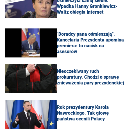
ośmieszyła samą siebie.
Wpadka Hanny Gronkiewicz-
Waltz obiegła internet
"Doradcy pana ośmieszają".
Kancelaria Prezydenta upomina
premiera: to nacisk na
asesorów
Nieoczekiwany ruch
prokuratury. Chodzi o sprawę
znieważenia pary prezydenckiej
Rok prezydentury Karola
Nawrockiego. Tak głowę
państwa ocenili Polacy