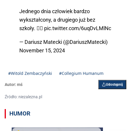
Jednego dnia człowiek bardzo
wykształcony, a drugiego już bez
szkoły. 🤷‍♂️
pic.twitter.com/6uqDvLMlNc
— Dariusz Matecki (@DariuszMatecki)
November 15, 2024
#Witold Zembaczyński
#Collegium Humanum
Autor:
mś
Udostępnij
Źródło: niezalezna.pl
HUMOR