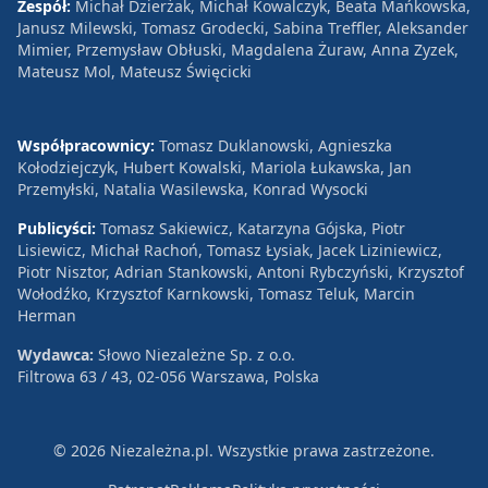
Zespół:
Michał Dzierżak, Michał Kowalczyk, Beata Mańkowska,
Janusz Milewski, Tomasz Grodecki, Sabina Treffler, Aleksander
Mimier, Przemysław Obłuski, Magdalena Żuraw, Anna Zyzek,
Mateusz Mol, Mateusz Święcicki
Współpracownicy:
Tomasz Duklanowski, Agnieszka
Kołodziejczyk, Hubert Kowalski, Mariola Łukawska, Jan
Przemyłski, Natalia Wasilewska, Konrad Wysocki
Publicyści:
Tomasz Sakiewicz, Katarzyna Gójska, Piotr
Lisiewicz, Michał Rachoń, Tomasz Łysiak, Jacek Liziniewicz,
Piotr Nisztor, Adrian Stankowski, Antoni Rybczyński, Krzysztof
Wołodźko, Krzysztof Karnkowski, Tomasz Teluk, Marcin
Herman
Wydawca:
Słowo Niezależne Sp. z o.o.
Filtrowa 63 / 43, 02-056 Warszawa, Polska
© 2026 Niezależna.pl. Wszystkie prawa zastrzeżone.