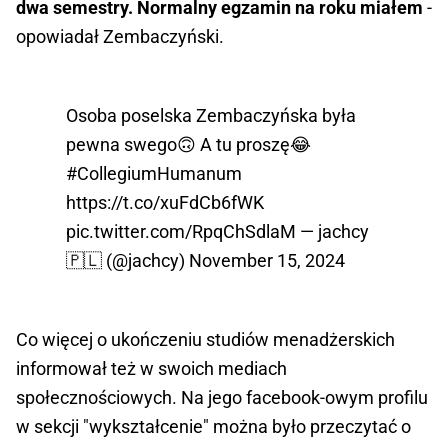
dwa semestry. Normalny egzamin na roku miałem
-
opowiadał Zembaczyński.
Osoba poselska Zembaczyńska była
pewna swego🙃 A tu proszę😂
#CollegiumHumanum
https://t.co/xuFdCb6fWK
pic.twitter.com/RpqChSdlaM
— jachcy
🇵🇱 (@jachcy)
November 15, 2024
Co więcej o ukończeniu studiów menadżerskich
informował też w swoich mediach
społecznościowych. Na jego facebook-owym profilu
w sekcji "wykształcenie" można było przeczytać o