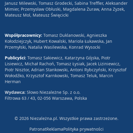
Janusz Milewski, Tomasz Grodecki, Sabina Treffler, Aleksander
Mimier, Przemysław Obłuski, Magdalena Żuraw, Anna Zyzek,
Mateusz Mol, Mateusz Święcicki
Współpracownicy:
Tomasz Duklanowski, Agnieszka
Kołodziejczyk, Hubert Kowalski, Mariola Łukawska, Jan
Przemyłski, Natalia Wasilewska, Konrad Wysocki
Publicyści:
Tomasz Sakiewicz, Katarzyna Gójska, Piotr
Lisiewicz, Michał Rachoń, Tomasz Łysiak, Jacek Liziniewicz,
Piotr Nisztor, Adrian Stankowski, Antoni Rybczyński, Krzysztof
Wołodźko, Krzysztof Karnkowski, Tomasz Teluk, Marcin
Herman
Wydawca:
Słowo Niezależne Sp. z o.o.
Filtrowa 63 / 43, 02-056 Warszawa, Polska
© 2026 Niezależna.pl. Wszystkie prawa zastrzeżone.
Patronat
Reklama
Polityka prywatności