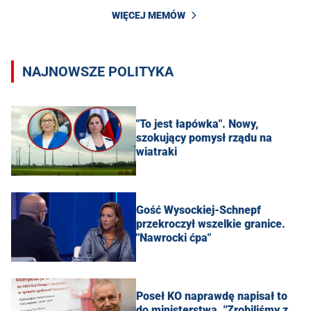
WIĘCEJ MEMÓW
NAJNOWSZE POLITYKA
"To jest łapówka". Nowy,
szokujący pomysł rządu na
wiatraki
Gość Wysockiej-Schnepf
przekroczył wszelkie granice.
"Nawrocki ćpa"
Poseł KO naprawdę napisał to
do ministerstwa. "Zrobiliśmy z