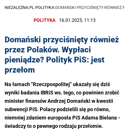
NIEZALEŻNA.PL
›
POLITYKA
›
DOMAŃSKI PRZYCIŚNIĘTY RÓWNIEŻ PRZ
POLITYKA
16.01.2025, 11:13
Domański przyciśnięty również
przez Polaków. Wypłaci
pieniądze? Polityk PiS: jest
przełom
Na łamach "Rzeczpospolitej" ukazały się dziś
wyniki badania IBRiS ws. tego, co powinien zrobić
minister finansów Andrzej Domański w kwestii
subwencji PiS. Polacy podzielili się po równo,
niemniej zdaniem europosła PiS Adama Bielana -
świadczy to o pewnego rodzaju przełomie.