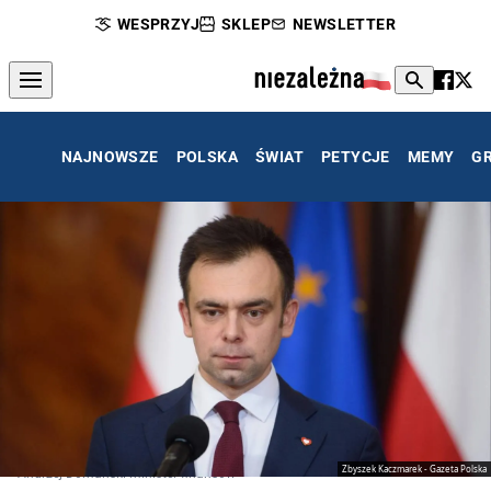
WESPRZYJ
SKLEP
NEWSLETTER
NAJNOWSZE
POLSKA
ŚWIAT
PETYCJE
MEMY
G
Zbyszek Kaczmarek - Gazeta Polska
Andrzej Domański minister finansów