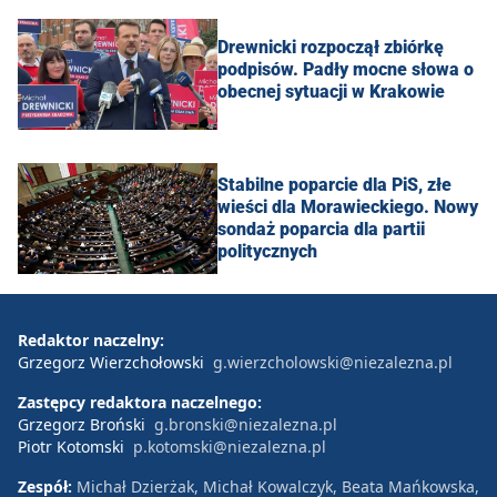
Drewnicki rozpoczął zbiórkę
podpisów. Padły mocne słowa o
obecnej sytuacji w Krakowie
Stabilne poparcie dla PiS, złe
wieści dla Morawieckiego. Nowy
sondaż poparcia dla partii
politycznych
Redaktor naczelny:
Grzegorz Wierzchołowski
g.wierzcholowski@niezalezna.pl
Zastępcy redaktora naczelnego:
Grzegorz Broński
g.bronski@niezalezna.pl
Piotr Kotomski
p.kotomski@niezalezna.pl
Zespół:
Michał Dzierżak, Michał Kowalczyk, Beata Mańkowska,