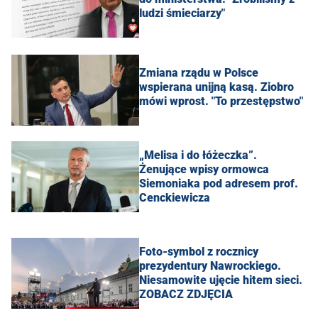
ludzi śmieciarzy"
Zmiana rządu w Polsce
wspierana unijną kasą. Ziobro
mówi wprost. "To przestępstwo"
„Melisa i do łóżeczka”.
Żenujące wpisy ormowca
Siemoniaka pod adresem prof.
Cenckiewicza
Foto-symbol z rocznicy
prezydentury Nawrockiego.
Niesamowite ujęcie hitem sieci.
ZOBACZ ZDJĘCIA