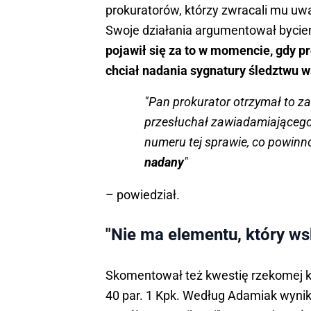
prokuratorów, którzy zwracali mu uwa
Swoje działania argumentował byci
pojawił się za to w momencie, gdy p
chciał nadania sygnatury śledztwu 
"Pan prokurator otrzymał to z
przesłuchał zawiadamiającego
numeru tej sprawie, co powinno
nadany
"
– powiedział.
"Nie ma elementu, który w
Skomentował też kwestię rzekomej k
40 par. 1 Kpk. Według Adamiak wynika 