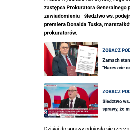
zastępca Prokuratora Generalnego p
zawiadomieniu - śledztwo ws. podej
premiera Donalda Tuska, marszałków
prokuratorów.
ZOBACZ PO
Zamach stan
"Nareszcie 
ZOBACZ PO
Śledztwo ws.
sprawy, że m
Dzisiaj do sprawy odniosła się rzecz