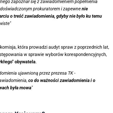
lnego zapoznał się z zawiadomieniem popełnienia
im, doświadczonym prokuratorem i zapewne
nie
ciu o treść zawiadomienia, gdyby nie było ku temu
wiste"
omisja, która prowadzi audyt spraw z poprzednich lat,
ostępowania w sprawie wyborów korespondencyjnych,
ykłego" obywatela
.
domienia ujawnioną przez prezesa TK -
 zawiadomienia,
co do ważności zawiadomienia i o
twach była mowa
"