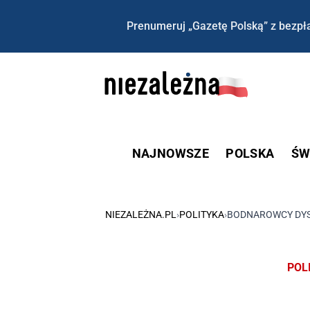
Prenumeruj „Gazetę Polską” z bezpła
NAJNOWSZE
POLSKA
ŚW
NIEZALEŻNA.PL
›
POLITYKA
›
BODNAROWCY DYSK
POL