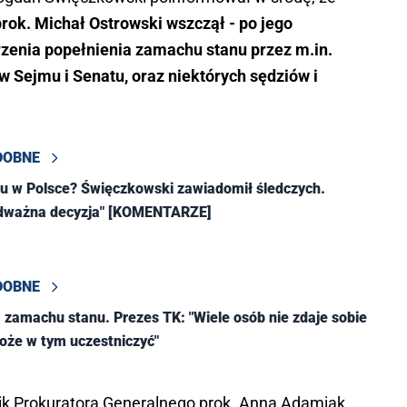
rok. Michał Ostrowski wszczął - po jego
rzenia popełnienia zamachu stanu przez m.in.
 Sejmu i Senatu, oraz niektórych sędziów i
DOBNE
u w Polsce? Święczkowski zawiadomił śledczych.
odważna decyzja" [KOMENTARZE]
DOBNE
 zamachu stanu. Prezes TK: "Wiele osób nie zdaje sobie
oże w tym uczestniczyć"
nik Prokuratora Generalnego prok. Anna Adamiak.