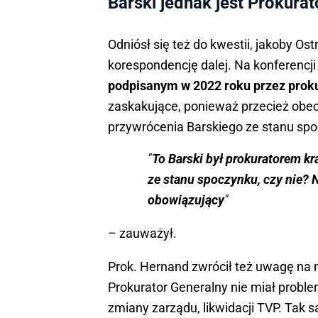
Barski jednak jest Prokur
Odniósł się też do kwestii, jakoby 
korespondencję dalej. Na konferencj
podpisanym w 2022 roku przez prok
zaskakujące, ponieważ przecież obe
przywrócenia Barskiego ze stanu sp
"
To Barski był prokuratorem k
ze stanu spoczynku, czy nie? N
obowiązujący
"
– zauważył.
Prok. Hernand zwrócił też uwagę na 
Prokurator Generalny nie miał prob
zmiany zarządu, likwidacji TVP. Ta