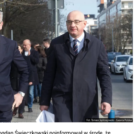
Fot. Tomasz Jędrzejowski - Gazeta Polska
ał Ostrowski
ogdan Święczkowski poinformował w środę, że