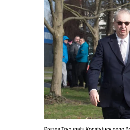
Od lewej: Prokurator Robert Hernand i prokurator Mich
Prezes Trybunału Konstytucyjnego B