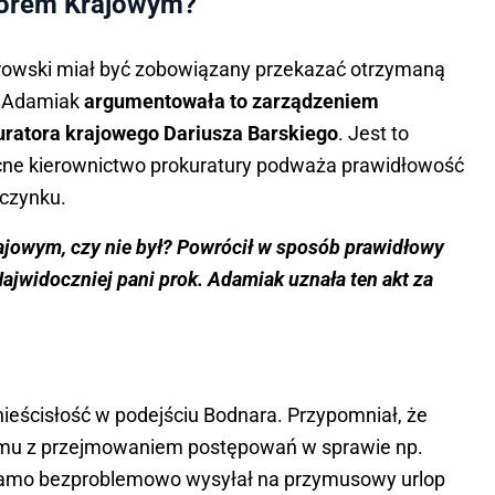
atorem Krajowym?
Ostrowski miał być zobowiązany przekazać otrzymaną
i Adamiak
argumentowała to zarządzeniem
uratora krajowego Dariusza Barskiego
. Jest to
cne kierownictwo prokuratury podważa prawidłowość
oczynku.
rajowym, czy nie był? Powrócił w sposób prawidłowy
ajwidoczniej pani prok. Adamiak uznała ten akt za
nieścisłość w podejściu Bodnara. Przypomniał, że
lemu z przejmowaniem postępowań w sprawie np.
k samo bezproblemowo wysyłał na przymusowy urlop