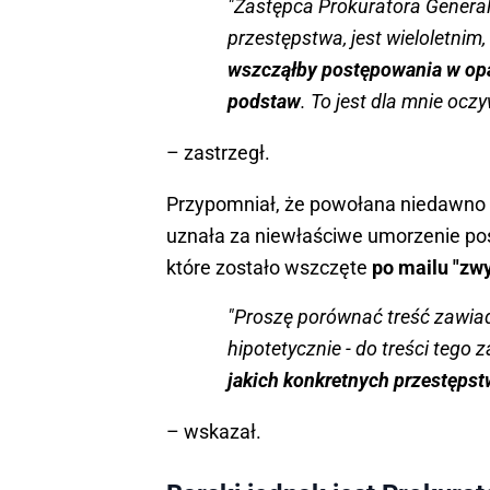
"Zastępca Prokuratora Genera
przestępstwa, jest wieloletn
wszcząłby postępowania w opar
podstaw
. To jest dla mnie oczy
– zastrzegł.
Przypomniał, że powołana niedawno k
uznała za niewłaściwe umorzenie p
które zostało wszczęte
po mailu "zw
"Proszę porównać treść zawia
hipotetycznie - do treści tego
jakich konkretnych przestęps
– wskazał.