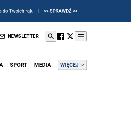
o do Twoich rąk.
|
>> SPRAWDŹ <<
NEWSLETTER
A
SPORT
MEDIA
WIĘCEJ
Z NIEZALEZNA.PL ZBIJA ICH "ARGUMENTY"