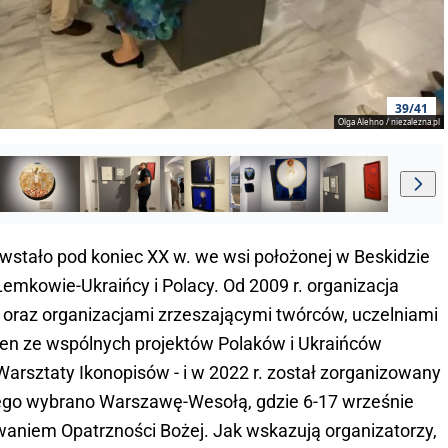
39/41
Olga Alehno / niezalezna.pl
wstało pod koniec XX w. we wsi położonej w Beskidzie
Łemkowie-Ukraińcy i Polacy. Od 2009 r. organizacja
i oraz organizacjami zrzeszającymi twórców, uczelniami
Jeden ze wspólnych projektów Polaków i Ukraińców
rsztaty Ikonopisów - i w 2022 r. został zorganizowany
 tego wybrano Warszawę-Wesołą, gdzie 6-17 wrześnie
ezwaniem Opatrzności Bożej. Jak wskazują organizatorzy,