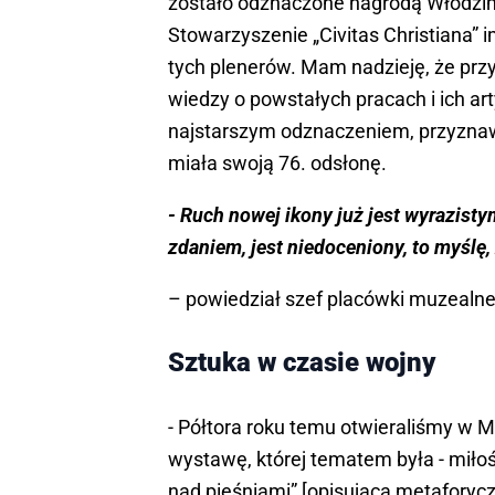
zostało odznaczone nagrodą Włodzimi
Stowarzyszenie „Civitas Christiana” 
tych plenerów. Mam nadzieję, że prz
wiedzy o powstałych pracach i ich a
najstarszym odznaczeniem, przyznaw
miała swoją 76. odsłonę.
- Ruch nowej ikony już jest wyrazist
zdaniem, jest niedoceniony, to myślę, 
– powiedział szef placówki muzealne
Sztuka w czasie wojny
- Półtora roku temu otwieraliśmy w 
wystawę, której tematem była - miłoś
nad pieśniami” [opisującą metaforyczn