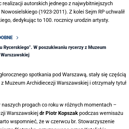
c realizacji autorskich jednego z najwybitniejszych
Nowosielskiego (1923-2011). Z kolei Sejm RP uchwalił
go, dedykując to 100. rocznicy urodzin artysty.
DOBNE
u Rycerskiego”. W poszukiwaniu rycerzy z Muzeum
i Warszawskiej
głorocznego spotkania pod Warszawą, stały się częścią
z Muzeum Archidiecezji Warszawskiej i otrzymały tytuł
ę w naszych progach co roku w różnych momentach –
ezji Warszawskiej
dr Piotr Kopszak
podczas wernisażu
warto wspomnieć, że w czerwcu br. Stowarzyszenie