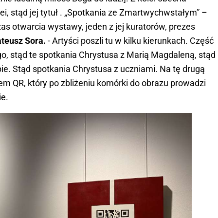
i, stąd jej tytuł . „Spotkania ze Zmartwychwstałym” –
s otwarcia wystawy, jeden z jej kuratorów, prezes
teusz Sora.
- Artyści poszli tu w kilku kierunkach. Część
o, stąd te spotkania Chrystusa z Marią Magdaleną, stąd
ie. Stąd spotkania Chrystusa z uczniami. Na tę drugą
em QR, który po zbliżeniu komórki do obrazu prowadzi
ie.