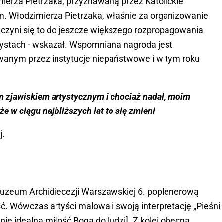
erza Pietrzaka, przyznawaną przez Katolickie
im. Włodzimierza Pietrzaka, właśnie za organizowanie
yczyni się to do jeszcze większego rozpropagowania
rtystach - wskazał. Wspomniana nagroda jest
anym przez instytucje niepaństwowe i w tym roku
ym zjawiskiem artystycznym i chociaż nadal, moim
że w ciągu najbliższych lat to się zmieni
j.
Muzeum Archidiecezji Warszawskiej 6. poplenerową
ć. Wówczas artyści malowali swoją interpretację „Pieśni
ie idealną miłość Boga do ludzi]. Z kolei obecna