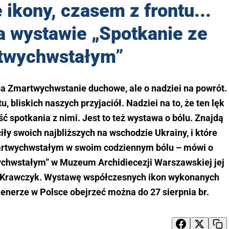
ikony, czasem z frontu...
na wystawie „Spotkanie ze
twychwstałym”
 na Zmartwychwstanie duchowe, ale o nadziei na powrót.
, bliskich naszych przyjaciół. Nadziei na to, że ten lęk
ść spotkania z nimi. Jest to też wystawa o bólu. Znajdą
iły swoich najbliższych na wschodzie Ukrainy, i które
artwychwstałym w swoim codziennym bólu – mówi o
ychwstałym” w Muzeum Archidiecezji Warszawskiej jej
-Krawczyk. Wystawę współczesnych ikon wykonanych
lenerze w Polsce obejrzeć można do 27 sierpnia br.