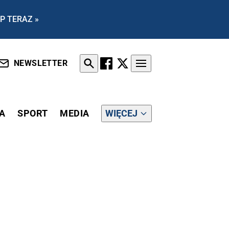
P TERAZ »
NEWSLETTER
A
SPORT
MEDIA
WIĘCEJ
WIE „SPOTKANIE ZE ZMARTWYCHWSTAŁYM”