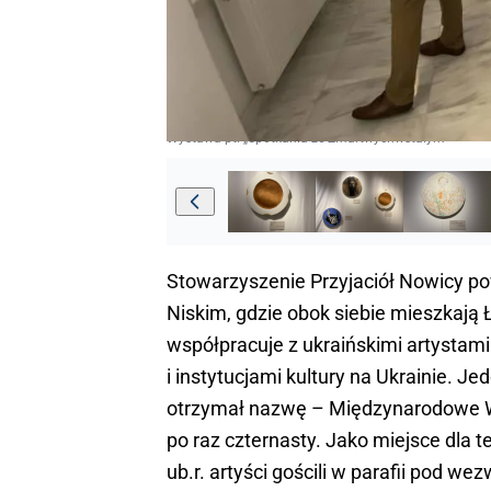
Wystawa pt. „Spotkania ze Zmartwychwstałym”
Stowarzyszenie Przyjaciół Nowicy po
Niskim, gdzie obok siebie mieszkają 
współpracuje z ukraińskimi artystam
i instytucjami kultury na Ukrainie. 
otrzymał nazwę – Międzynarodowe Wa
po raz czternasty. Jako miejsce dla
ub.r. artyści gościli w parafii pod w