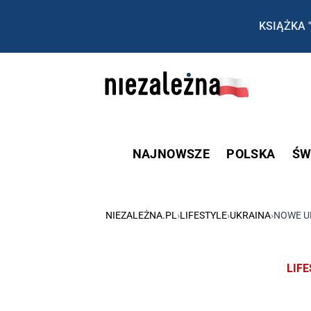
KSIĄŻKA 
NAJNOWSZE
POLSKA
ŚW
NIEZALEŻNA.PL
›
LIFESTYLE
›
UKRAINA
›
NOWE UK
LIF