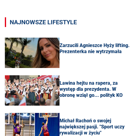
NAJNOWSZE LIFESTYLE
Zarzucili Agnieszce Hyży lifting.
Prezenterka nie wytrzymała
Lawina hejtu na rapera, za
występ dla prezydenta. W
obronę wziął go... polityk KO
Michał Rachoń o swojej
największej pasji. "Sport uczy
rywalizacji w życiu"