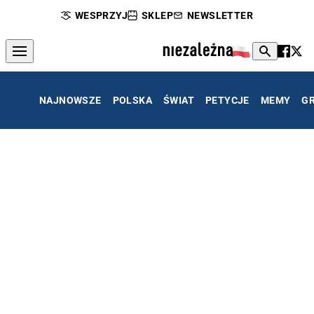
WESPRZYJ
SKLEP
NEWSLETTER
NAJNOWSZE
POLSKA
ŚWIAT
PETYCJE
MEMY
G