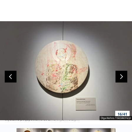
16/41
Olga Alehno / niezalezna.pl
Wystawa pt. „Spotkania ze Zmartwychwstałym”