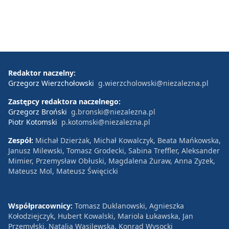
Redaktor naczelny:
Grzegorz Wierzchołowski
g.wierzcholowski@niezalezna.pl
Zastępcy redaktora naczelnego:
Grzegorz Broński
g.bronski@niezalezna.pl
Piotr Kotomski
p.kotomski@niezalezna.pl
Zespół:
Michał Dzierżak, Michał Kowalczyk, Beata Mańkowska,
Janusz Milewski, Tomasz Grodecki, Sabina Treffler, Aleksander
Mimier, Przemysław Obłuski, Magdalena Żuraw, Anna Zyzek,
Mateusz Mol, Mateusz Święcicki
Współpracownicy:
Tomasz Duklanowski, Agnieszka
Kołodziejczyk, Hubert Kowalski, Mariola Łukawska, Jan
Przemyłski, Natalia Wasilewska, Konrad Wysocki