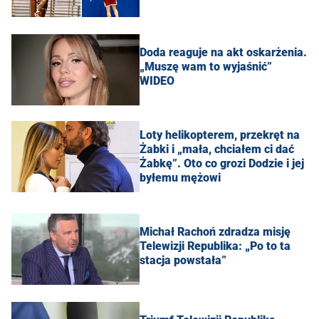
Doda reaguje na akt oskarżenia.
„Muszę wam to wyjaśnić”
WIDEO
Loty helikopterem, przekręt na
Żabki i „mała, chciałem ci dać
Żabkę”. Oto co grozi Dodzie i jej
byłemu mężowi
Michał Rachoń zdradza misję
Telewizji Republika: „Po to ta
stacja powstała”