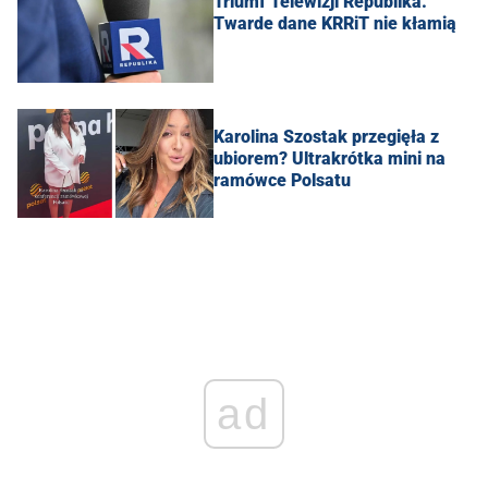
Triumf Telewizji Republika.
Twarde dane KRRiT nie kłamią
Karolina Szostak przegięła z
ubiorem? Ultrakrótka mini na
ramówce Polsatu
ad