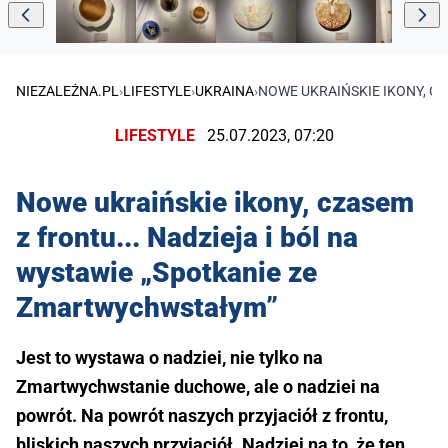
NIEZALEŻNA.PL
›
LIFESTYLE
›
UKRAINA
›
NOWE UKRAIŃSKIE IKONY, C
LIFESTYLE
25.07.2023, 07:20
Nowe ukraińskie ikony, czasem
z frontu... Nadzieja i ból na
wystawie „Spotkanie ze
Zmartwychwstałym”
Jest to wystawa o nadziei, nie tylko na
Zmartwychwstanie duchowe, ale o nadziei na
powrót. Na powrót naszych przyjaciół z frontu,
bliskich naszych przyjaciół. Nadziei na to, że ten