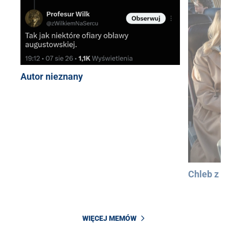
Autor nieznany
Chleb z 
WIĘCEJ MEMÓW