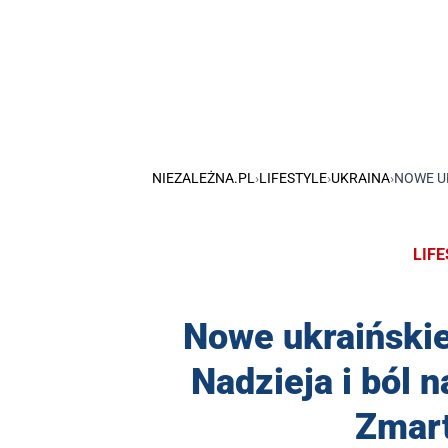
NIEZALEŻNA.PL
›
LIFESTYLE
›
UKRAINA
›
NOWE UK
LIF
Nowe ukraińskie 
Nadzieja i ból 
Zmar