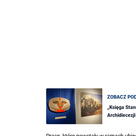
ZOBACZ PO
„Księga Stan
Archidiecezj
Prace, które powstały w ramach ubie