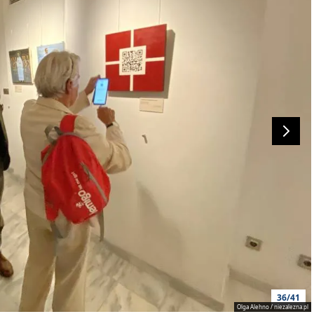
36/41
Olga Alehno / niezalezna.pl