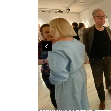
Wystawa pt. „Spotkania ze Zmartwychwstałym”