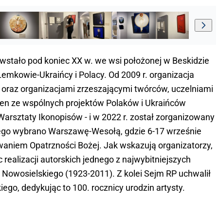
wstało pod koniec XX w. we wsi położonej w Beskidzie
Łemkowie-Ukraińcy i Polacy. Od 2009 r. organizacja
i oraz organizacjami zrzeszającymi twórców, uczelniami
Jeden ze wspólnych projektów Polaków i Ukraińców
rsztaty Ikonopisów - i w 2022 r. został zorganizowany
 tego wybrano Warszawę-Wesołą, gdzie 6-17 wrześnie
ezwaniem Opatrzności Bożej. Jak wskazują organizatorzy,
c realizacji autorskich jednego z najwybitniejszych
Nowosielskiego (1923-2011). Z kolei Sejm RP uchwalił
go, dedykując to 100. rocznicy urodzin artysty.