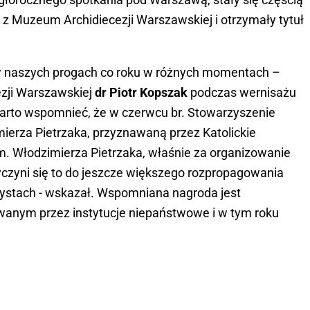
z Muzeum Archidiecezji Warszawskiej i otrzymały tytuł
ę w naszych progach co roku w różnych momentach –
ezji Warszawskiej
dr Piotr Kopszak
podczas wernisażu
warto wspomnieć, że w czerwcu br. Stowarzyszenie
erza Pietrzaka, przyznawaną przez Katolickie
im. Włodzimierza Pietrzaka, właśnie za organizowanie
yczyni się to do jeszcze większego rozpropagowania
rtystach - wskazał. Wspomniana nagroda jest
anym przez instytucje niepaństwowe i w tym roku