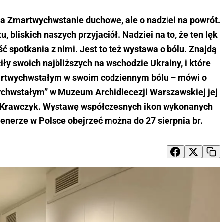
 na Zmartwychwstanie duchowe, ale o nadziei na powrót.
, bliskich naszych przyjaciół. Nadziei na to, że ten lęk
ść spotkania z nimi. Jest to też wystawa o bólu. Znajdą
iły swoich najbliższych na wschodzie Ukrainy, i które
artwychwstałym w swoim codziennym bólu – mówi o
ychwstałym” w Muzeum Archidiecezji Warszawskiej jej
-Krawczyk. Wystawę współczesnych ikon wykonanych
lenerze w Polsce obejrzeć można do 27 sierpnia br.