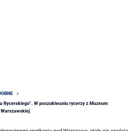
DOBNE
u Rycerskiego”. W poszukiwaniu rycerzy z Muzeum
i Warszawskiej
głorocznego spotkania pod Warszawą, stały się częścią