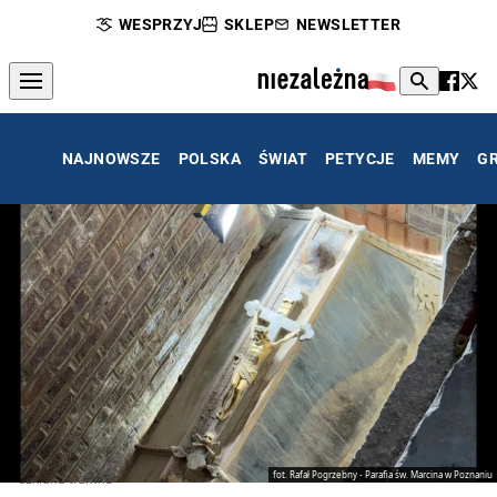
WESPRZYJ
SKLEP
NEWSLETTER
NAJNOWSZE
POLSKA
ŚWIAT
PETYCJE
MEMY
G
fot. Rafał Pogrzebny - Parafia św. Marcina w Poznaniu
Szklana trumna