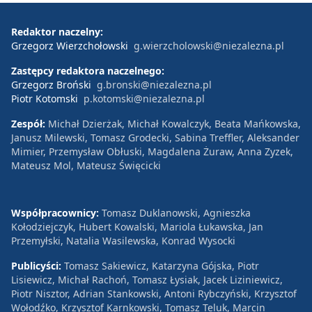
Redaktor naczelny:
Grzegorz Wierzchołowski
g.wierzcholowski@niezalezna.pl
Zastępcy redaktora naczelnego:
Grzegorz Broński
g.bronski@niezalezna.pl
Piotr Kotomski
p.kotomski@niezalezna.pl
Zespół:
Michał Dzierżak, Michał Kowalczyk, Beata Mańkowska,
Janusz Milewski, Tomasz Grodecki, Sabina Treffler, Aleksander
Mimier, Przemysław Obłuski, Magdalena Żuraw, Anna Zyzek,
Mateusz Mol, Mateusz Święcicki
Współpracownicy:
Tomasz Duklanowski, Agnieszka
Kołodziejczyk, Hubert Kowalski, Mariola Łukawska, Jan
Przemyłski, Natalia Wasilewska, Konrad Wysocki
Publicyści:
Tomasz Sakiewicz, Katarzyna Gójska, Piotr
Lisiewicz, Michał Rachoń, Tomasz Łysiak, Jacek Liziniewicz,
Piotr Nisztor, Adrian Stankowski, Antoni Rybczyński, Krzysztof
Wołodźko, Krzysztof Karnkowski, Tomasz Teluk, Marcin