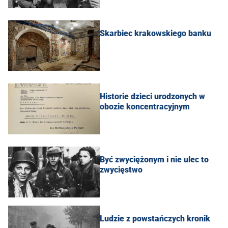
Skarbiec krakowskiego banku
Historie dzieci urodzonych w
obozie koncentracyjnym
Być zwyciężonym i nie ulec to
zwycięstwo
Ludzie z powstańczych kronik