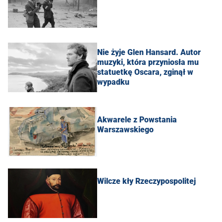
Nie żyje Glen Hansard. Autor
muzyki, która przyniosła mu
statuetkę Oscara, zginął w
wypadku
Akwarele z Powstania
Warszawskiego
Wilcze kły Rzeczypospolitej