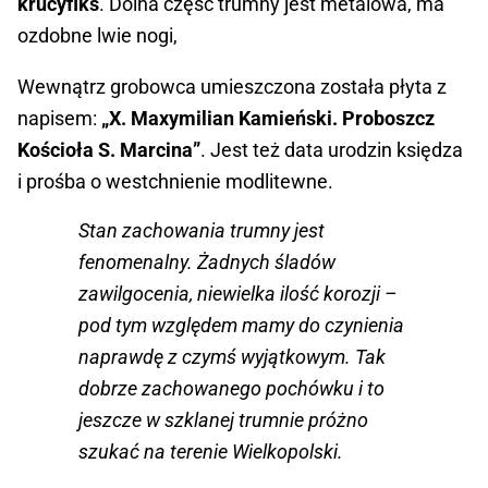
krucyfiks
. Dolna część trumny jest metalowa, ma
ozdobne lwie nogi,
Wewnątrz grobowca umieszczona została płyta z
napisem:
„X. Maxymilian Kamieński. Proboszcz
Kościoła S. Marcina”
. Jest też data urodzin księdza
i prośba o westchnienie modlitewne.
Stan zachowania trumny jest
fenomenalny. Żadnych śladów
zawilgocenia, niewielka ilość korozji –
pod tym względem mamy do czynienia
naprawdę z czymś wyjątkowym. Tak
dobrze zachowanego pochówku i to
jeszcze w szklanej trumnie próżno
szukać na terenie Wielkopolski.