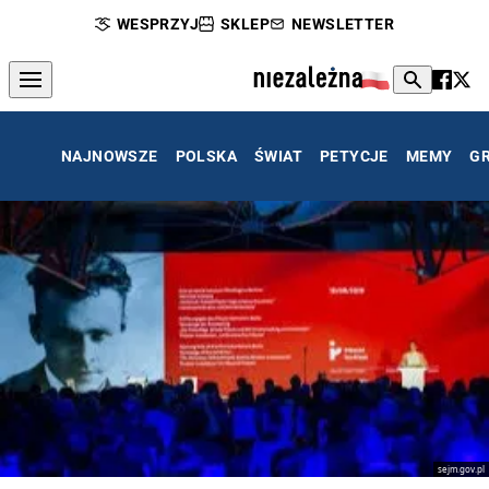
WESPRZYJ
SKLEP
NEWSLETTER
NAJNOWSZE
POLSKA
ŚWIAT
PETYCJE
MEMY
G
sejm.gov.pl