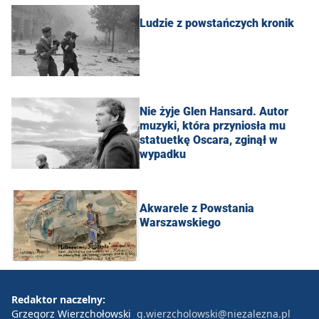
Ludzie z powstańczych kronik
Nie żyje Glen Hansard. Autor
muzyki, która przyniosła mu
statuetkę Oscara, zginął w
wypadku
Akwarele z Powstania
Warszawskiego
Redaktor naczelny:
Grzegorz Wierzchołowski
g.wierzcholowski@niezalezna.pl