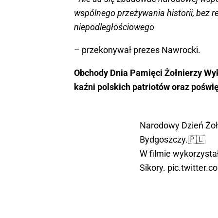
wspólnego przeżywania historii, bez ref
niepodległościowego
– przekonywał prezes Nawrocki.
Obchody Dnia Pamięci Żołnierzy Wyk
kaźni polskich patriotów oraz poświ
Narodowy Dzień Żoł
Bydgoszczy.🇵🇱
W filmie wykorzyst
Sikory.
pic.twitter.
— Piotr Król (@KrolP