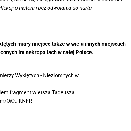
leksji o historii i bez odwołania do nurtu
lętych miały miejsce także w wielu innych miejscach
ęconych im nekropoliach w całej Polsce.
nierzy Wyklętych - Niezłomnych w
ałem fragment wiersza Tadeusza
com/OiOuiItNFR
iotr1)
March 1, 2024