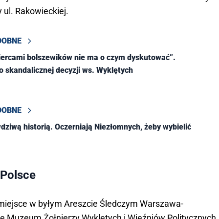
 ul. Rakowieckiej.
DOBNE
iercami bolszewików nie ma o czym dyskutować”.
 skandalicznej decyzji ws. Wyklętych
DOBNE
dziwą historią. Oczerniają Niezłomnych, żeby wybielić
 Polsce
 miejsce w byłym Areszcie Śledczym Warszawa-
ię Muzeum Żołnierzy Wyklętych i Więźniów Politycznych