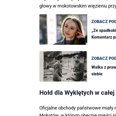
głowy w mokotowskim więzieniu przy
ZOBACZ PO
„Ze spadkob
Komentarz po
ZOBACZ PO
Walka z praw
siebie
Hołd dla Wyklętych w całej
Oficjalne obchody państwowe miały
Mokotów, w którym obecnie mieści s