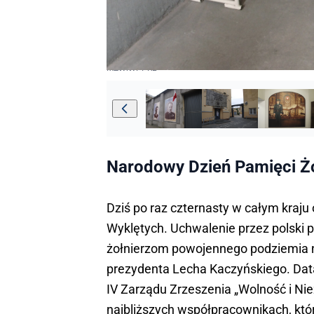
MŻWiWPPRL
Narodowy Dzień Pamięci Żo
Dziś po raz czternasty w całym kraj
Wyklętych. Uchwalenie przez polsk
żołnierzom powojennego podziemia n
prezydenta Lecha Kaczyńskiego. Dat
IV Zarządu Zrzeszenia „Wolność i Nie
najbliższych współpracownikach, któr