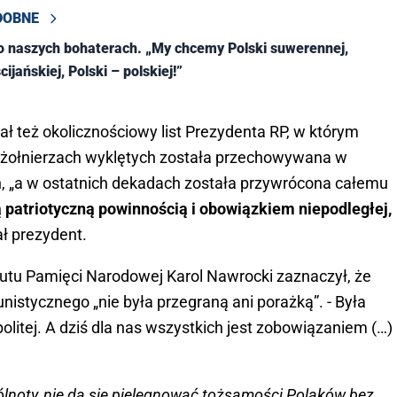
DOBNE
 naszych bohaterach. „My chcemy Polski suwerennej,
cijańskiej, Polski – polskiej!”
ł też okolicznościowy list Prezydenta RP, w którym
o żołnierzach wyklętych została przechowywana w
h, „a w ostatnich dekadach została przywrócona całemu
ą patriotyczną powinnością i obowiązkiem niepodległej,
ł prezydent.
tutu Pamięci Narodowej Karol Nawrocki zaznaczył, że
istycznego „nie była przegraną ani porażką”. - Była
litej. A dziś dla nas wszystkich jest zobowiązaniem (…)
lnoty, nie da się pielęgnować tożsamości Polaków bez