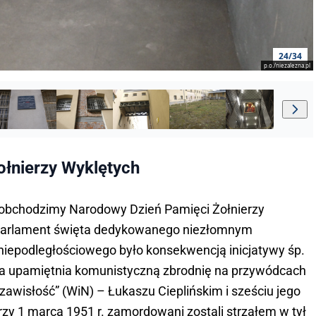
24/34
p.o./niezalezna.pl
łnierzy Wyklętych
u obchodzimy Narodowy Dzień Pamięci Żołnierzy
i parlament święta dedykowanego niezłomnym
iepodległościowego było konsekwencją inicjatywy śp.
a upamiętnia komunistyczną zbrodnię na przywódcach
zawisłość” (WiN) – Łukaszu Cieplińskim i sześciu jego
zy 1 marca 1951 r. zamordowani zostali strzałem w tył