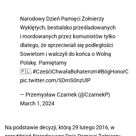
Narodowy Dzień Pamięci Żołnierzy
Wyklętych, bestialsko prześladowanych
i mordowanych przez komunistów tylko
dlatego, że sprzeciwiali się podległości
Sowietom i walczyli do końca o Wolną
Polskę. Pamiętamy
🇵🇱.
#CześćiChwałaBohaterom
#BógHonorOjcz
pic.twitter.com/SDmS0nzUlP
— Przemysław Czarnek (@CzarnekP)
March 1, 2024
Na podstawie decyzji, którą 29 lutego 2016, w