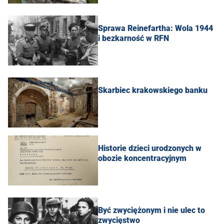
Sprawa Reinefartha: Wola 1944
i bezkarność w RFN
Skarbiec krakowskiego banku
Historie dzieci urodzonych w
obozie koncentracyjnym
Być zwyciężonym i nie ulec to
zwycięstwo