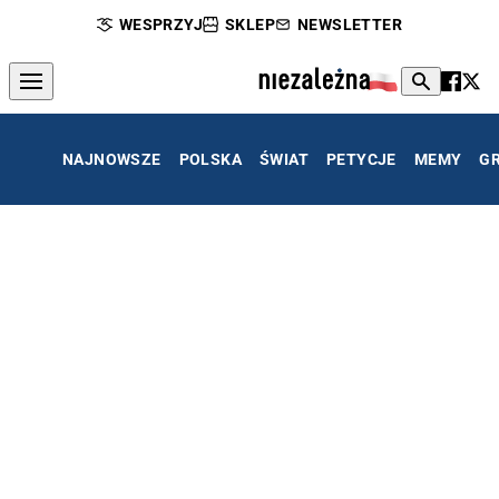
WESPRZYJ
SKLEP
NEWSLETTER
NAJNOWSZE
POLSKA
ŚWIAT
PETYCJE
MEMY
G