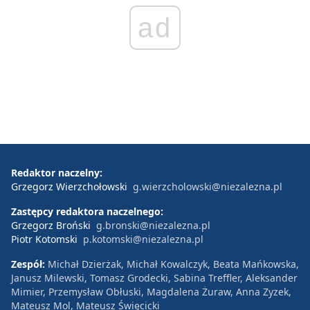
ad
Redaktor naczelny:
Grzegorz Wierzchołowski
g.wierzcholowski@niezalezna.pl
Zastępcy redaktora naczelnego:
Grzegorz Broński
g.bronski@niezalezna.pl
Piotr Kotomski
p.kotomski@niezalezna.pl
Zespół:
Michał Dzierżak, Michał Kowalczyk, Beata Mańkowska,
Janusz Milewski, Tomasz Grodecki, Sabina Treffler, Aleksander
Mimier, Przemysław Obłuski, Magdalena Żuraw, Anna Zyzek,
Mateusz Mol, Mateusz Święcicki