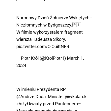
Narodowy Dzień Żołnierzy Wyklętych -
Niezłomnych w Bydgoszczy.🇵🇱
W filmie wykorzystałem fragment
wiersza Tadeusza Sikory.
pic.twitter.com/OiOuiItNFR
— Piotr Król (@KrolPiotr1)
March 1,
2024
W imieniu Prezydenta RP
@AndrzejDuda
, Minister
@wkolarski
złożył kwiaty przed Panteonem–
Mauzoleum znajdującym się w