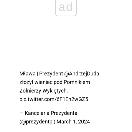
ad
Mława | Prezydent
@AndrzejDuda
złożył wieniec pod Pomnikiem
Żołnierzy Wyklętych.
pic.twitter.com/6F1En2wGZ5
— Kancelaria Prezydenta
(@prezydentpl)
March 1, 2024