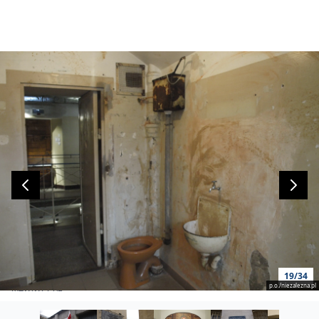
19/34
p.o./niezalezna.pl
MŻWiWPPRL