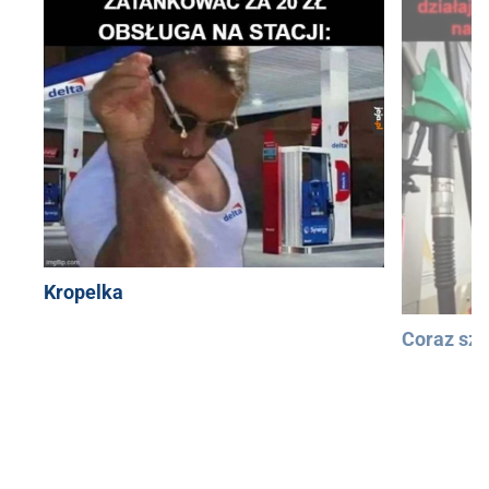
Kropelka
Coraz szy