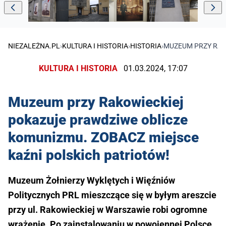
NIEZALEŻNA.PL
›
KULTURA I HISTORIA
›
HISTORIA
›
MUZEUM PRZY RAK
KULTURA I HISTORIA
01.03.2024, 17:07
Muzeum przy Rakowieckiej
pokazuje prawdziwe oblicze
komunizmu. ZOBACZ miejsce
kaźni polskich patriotów!
Muzeum Żołnierzy Wyklętych i Więźniów
Politycznych PRL mieszczące się w byłym areszcie
przy ul. Rakowieckiej w Warszawie robi ogromne
wrażenie. Po zainstalowaniu w powojennej Polsce