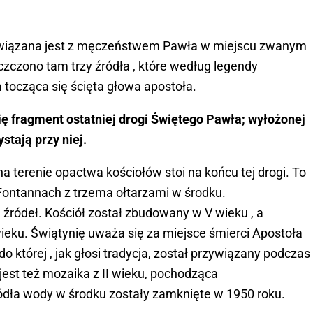
związana jest z męczeństwem Pawła w miejscu zwanym
zczono tam trzy źródła , które według legendy
a tocząca się ścięta głowa apostoła.
ę fragment ostatniej drogi Świętego Pawła; wyłożonej
stają przy niej.
na terenie opactwa kościołów stoi na końcu tej drogi. To
Fontannach z trzema ołtarzami w środku.
źródeł. Kościół został zbudowany w V wieku , a
eku. Świątynię uważa się za miejsce śmierci Apostoła
 której , jak głosi tradycja, został przywiązany podczas
jest też mozaika z II wieku, pochodząca
ródła wody w środku zostały zamknięte w 1950 roku.