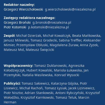
Redaktor naczelny:
Grzegorz Wierzchołowski
g.wierzcholowski@niezalezna.pl
Zastępcy redaktora naczelnego:
Grzegorz Broński
g.bronski@niezalezna.pl
Piotr Kotomski
p.kotomski@niezalezna.pl
Zespół:
Michał Dzierżak, Michał Kowalczyk, Beata Mańkowska,
Janusz Milewski, Tomasz Grodecki, Sabina Treffler, Aleksander
Mimier, Przemysław Obłuski, Magdalena Żuraw, Anna Zyzek,
Mateusz Mol, Mateusz Święcicki
Współpracownicy:
Tomasz Duklanowski, Agnieszka
Kołodziejczyk, Hubert Kowalski, Mariola Łukawska, Jan
Przemyłski, Natalia Wasilewska, Konrad Wysocki
Publicyści:
Tomasz Sakiewicz, Katarzyna Gójska, Piotr
Lisiewicz, Michał Rachoń, Tomasz Łysiak, Jacek Liziniewicz,
Piotr Nisztor, Adrian Stankowski, Antoni Rybczyński, Krzysztof
Wołodźko, Krzysztof Karnkowski, Tomasz Teluk, Marcin
Herman