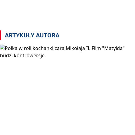
Artykuły autora redakcja
ARTYKUŁY AUTORA