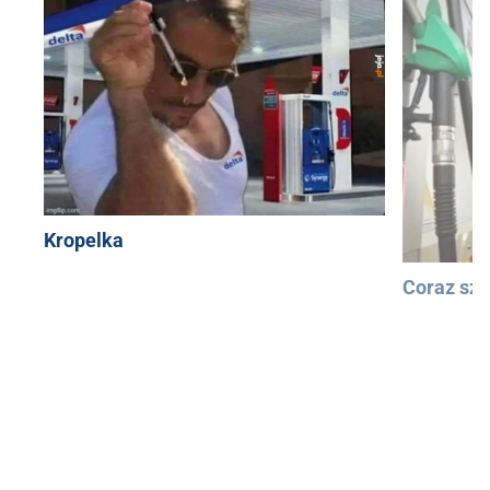
Kropelka
Coraz szy