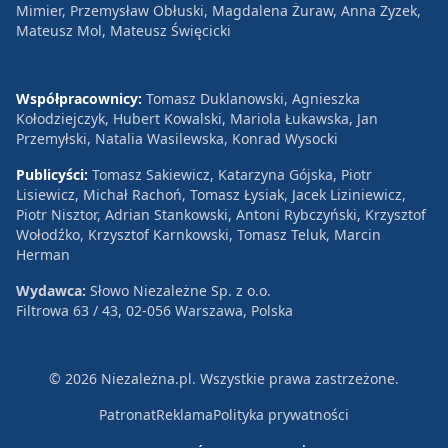
Mimier, Przemysław Obłuski, Magdalena Żuraw, Anna Zyzek,
Mateusz Mol, Mateusz Święcicki
Współpracownicy:
Tomasz Duklanowski, Agnieszka
Kołodziejczyk, Hubert Kowalski, Mariola Łukawska, Jan
Przemyłski, Natalia Wasilewska, Konrad Wysocki
Publicyści:
Tomasz Sakiewicz, Katarzyna Gójska, Piotr
Lisiewicz, Michał Rachoń, Tomasz Łysiak, Jacek Liziniewicz,
Piotr Nisztor, Adrian Stankowski, Antoni Rybczyński, Krzysztof
Wołodźko, Krzysztof Karnkowski, Tomasz Teluk, Marcin
Herman
Wydawca:
Słowo Niezależne Sp. z o.o.
Filtrowa 63 / 43, 02-056 Warszawa, Polska
© 2026 Niezależna.pl. Wszystkie prawa zastrzeżone.
Patronat
Reklama
Polityka prywatności