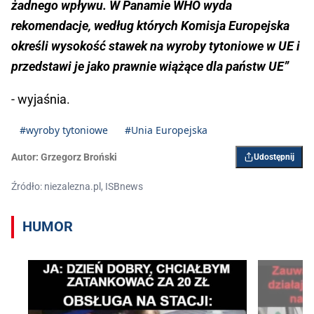
żadnego wpływu. W Panamie WHO wyda
rekomendacje, według których Komisja Europejska
określi wysokość stawek na wyroby tytoniowe w UE i
przedstawi je jako prawnie wiążące dla państw UE”
- wyjaśnia.
#wyroby tytoniowe
#Unia Europejska
Autor:
Grzegorz Broński
Udostępnij
Źródło: niezalezna.pl, ISBnews
HUMOR