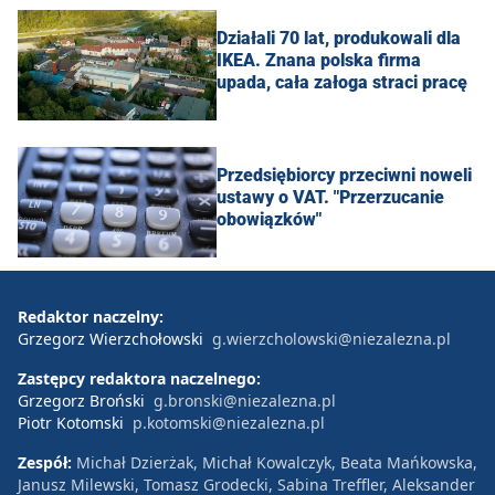
Działali 70 lat, produkowali dla
IKEA. Znana polska firma
upada, cała załoga straci pracę
Przedsiębiorcy przeciwni noweli
ustawy o VAT. "Przerzucanie
obowiązków"
Redaktor naczelny:
Grzegorz Wierzchołowski
g.wierzcholowski@niezalezna.pl
Zastępcy redaktora naczelnego:
Grzegorz Broński
g.bronski@niezalezna.pl
Piotr Kotomski
p.kotomski@niezalezna.pl
Zespół:
Michał Dzierżak, Michał Kowalczyk, Beata Mańkowska,
Janusz Milewski, Tomasz Grodecki, Sabina Treffler, Aleksander