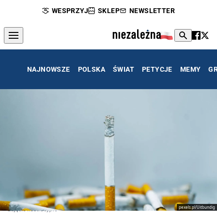
WESPRZYJ
SKLEP
NEWSLETTER
NAJNOWSZE
POLSKA
ŚWIAT
PETYCJE
MEMY
G
pexels.pl/Uitbundig
zdjęcie ilustracyjne