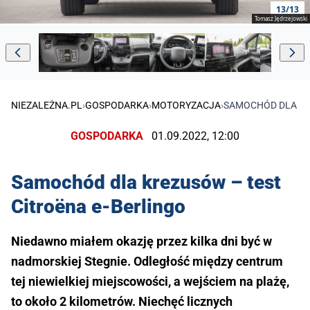
13/13
Tomasz Jędrzejowski
NIEZALEŻNA.PL
›
GOSPODARKA
›
MOTORYZACJA
›
SAMOCHÓD DLA KR
GOSPODARKA
01.09.2022, 12:00
Samochód dla krezusów – test
Citroëna e-Berlingo
Niedawno miałem okazję przez kilka dni być w
nadmorskiej Stegnie. Odległość między centrum
tej niewielkiej miejscowości, a wejściem na plażę,
to około 2 kilometrów. Niechęć licznych