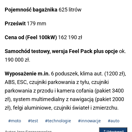
Pojemność bagażnika
625 litrów
Prześwit
179 mm
Cena od (Feel 100kW)
162 190 zł
Samochód testowy, wersja Feel Pack plus opcje
ok.
190 000 zł.
Wyposażenie m.in.
6 poduszek, klima aut. (1200 zł),
ABS, ESC, czujniki parkowania z tyłu, czujniki
parkowania z przodu i kamera cofania (pakiet 3400
zł), system multimedialny z nawigacją (pakiet 2000
zł), felgi aluminiowe, czujniki świateł i zmierzchu.
#moto
#test
#technologie
#innowacje
#auto
Autor:
Igor Szczęsnowicz
Udostępnij