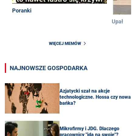
Poranki
Upał
WIĘCEJ MEMÓW
NAJNOWSZE GOSPODARKA
Azjatycki szał na akcje
technologiczne. Hossa czy nowa
bańka?
Mikrofirmy i JDG. Dlaczego
pracownicy "idą na swoje"?