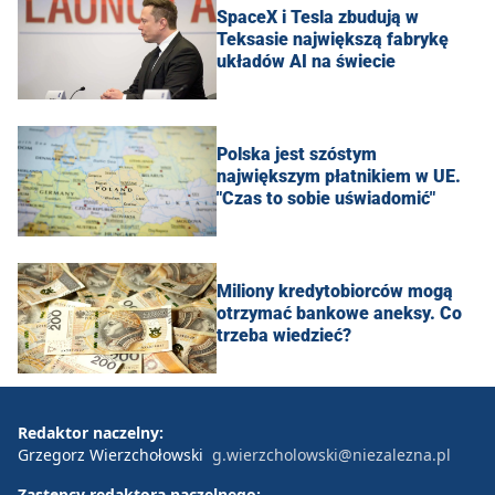
SpaceX i Tesla zbudują w
Teksasie największą fabrykę
układów AI na świecie
Polska jest szóstym
największym płatnikiem w UE.
"Czas to sobie uświadomić"
Miliony kredytobiorców mogą
otrzymać bankowe aneksy. Co
trzeba wiedzieć?
Redaktor naczelny:
Grzegorz Wierzchołowski
g.wierzcholowski@niezalezna.pl
Zastępcy redaktora naczelnego: