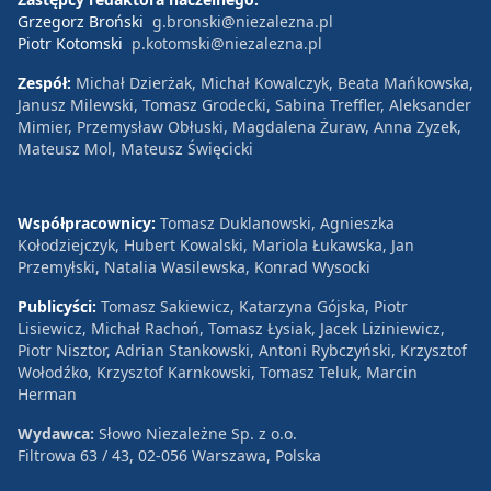
Grzegorz Broński
g.bronski@niezalezna.pl
Piotr Kotomski
p.kotomski@niezalezna.pl
Zespół:
Michał Dzierżak, Michał Kowalczyk, Beata Mańkowska,
Janusz Milewski, Tomasz Grodecki, Sabina Treffler, Aleksander
Mimier, Przemysław Obłuski, Magdalena Żuraw, Anna Zyzek,
Mateusz Mol, Mateusz Święcicki
Współpracownicy:
Tomasz Duklanowski, Agnieszka
Kołodziejczyk, Hubert Kowalski, Mariola Łukawska, Jan
Przemyłski, Natalia Wasilewska, Konrad Wysocki
Publicyści:
Tomasz Sakiewicz, Katarzyna Gójska, Piotr
Lisiewicz, Michał Rachoń, Tomasz Łysiak, Jacek Liziniewicz,
Piotr Nisztor, Adrian Stankowski, Antoni Rybczyński, Krzysztof
Wołodźko, Krzysztof Karnkowski, Tomasz Teluk, Marcin
Herman
Wydawca:
Słowo Niezależne Sp. z o.o.
Filtrowa 63 / 43, 02-056 Warszawa, Polska