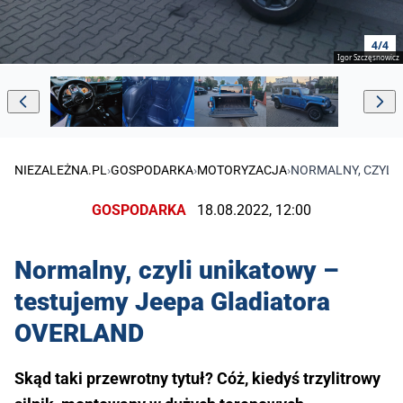
4/4
Igor Szczęsnowicz
NIEZALEŻNA.PL
›
GOSPODARKA
›
MOTORYZACJA
›
NORMALNY, CZYLI
GOSPODARKA
18.08.2022, 12:00
Normalny, czyli unikatowy –
testujemy Jeepa Gladiatora
OVERLAND
Skąd taki przewrotny tytuł? Cóż, kiedyś trzylitrowy