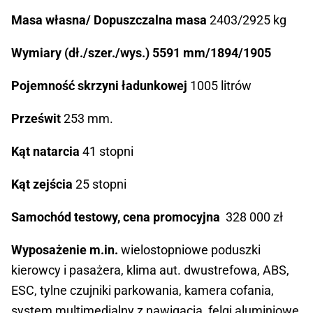
Masa własna/ Dopuszczalna masa
2403/2925 kg
Wymiary (dł./szer./wys.) 5591 mm/1894/1905
Pojemność skrzyni ładunkowej
1005 litrów
Prześwit
253 mm.
Kąt natarcia
41 stopni
Kąt zejścia
25 stopni
Samochód testowy, cena promocyjna
328 000 zł
Wyposażenie m.in.
wielostopniowe poduszki
kierowcy i pasażera, klima aut. dwustrefowa, ABS,
ESC, tylne czujniki parkowania, kamera cofania,
system multimedialny z nawigacją, felgi aluminiowe,