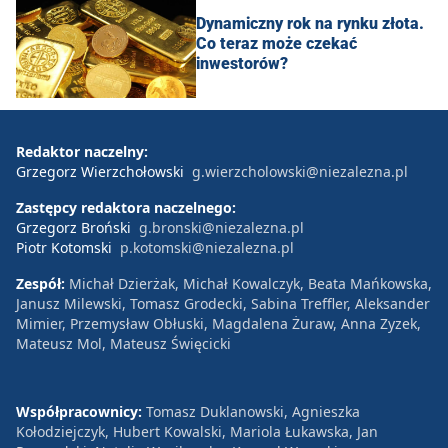
Dynamiczny rok na rynku złota.
Co teraz może czekać
inwestorów?
Redaktor naczelny:
Grzegorz Wierzchołowski
g.wierzcholowski@niezalezna.pl
Zastępcy redaktora naczelnego:
Grzegorz Broński
g.bronski@niezalezna.pl
Piotr Kotomski
p.kotomski@niezalezna.pl
Zespół:
Michał Dzierżak, Michał Kowalczyk, Beata Mańkowska,
Janusz Milewski, Tomasz Grodecki, Sabina Treffler, Aleksander
Mimier, Przemysław Obłuski, Magdalena Żuraw, Anna Zyzek,
Mateusz Mol, Mateusz Święcicki
Współpracownicy:
Tomasz Duklanowski, Agnieszka
Kołodziejczyk, Hubert Kowalski, Mariola Łukawska, Jan