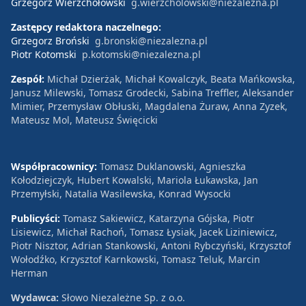
Grzegorz Wierzchołowski
g.wierzcholowski@niezalezna.pl
Zastępcy redaktora naczelnego:
Grzegorz Broński
g.bronski@niezalezna.pl
Piotr Kotomski
p.kotomski@niezalezna.pl
Zespół:
Michał Dzierżak, Michał Kowalczyk, Beata Mańkowska,
Janusz Milewski, Tomasz Grodecki, Sabina Treffler, Aleksander
Mimier, Przemysław Obłuski, Magdalena Żuraw, Anna Zyzek,
Mateusz Mol, Mateusz Święcicki
Współpracownicy:
Tomasz Duklanowski, Agnieszka
Kołodziejczyk, Hubert Kowalski, Mariola Łukawska, Jan
Przemyłski, Natalia Wasilewska, Konrad Wysocki
Publicyści:
Tomasz Sakiewicz, Katarzyna Gójska, Piotr
Lisiewicz, Michał Rachoń, Tomasz Łysiak, Jacek Liziniewicz,
Piotr Nisztor, Adrian Stankowski, Antoni Rybczyński, Krzysztof
Wołodźko, Krzysztof Karnkowski, Tomasz Teluk, Marcin
Herman
Wydawca:
Słowo Niezależne Sp. z o.o.