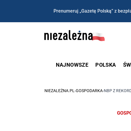
Prenumeruj „Gazetę Polską” z bezpła
NAJNOWSZE
POLSKA
ŚW
NIEZALEŻNA.PL
›
GOSPODARKA
›
NBP Z REKOR
GOSP