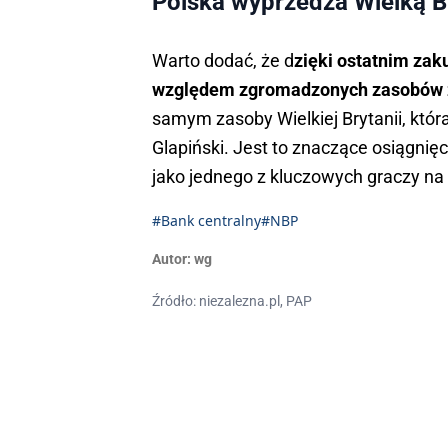
Polska wyprzedza Wielką B
Warto dodać, że d
zięki ostatnim za
względem zgromadzonych zasobów z
samym zasoby Wielkiej Brytanii, któr
Glapiński. Jest to znaczące osiągnięc
jako jednego z kluczowych graczy na 
#Bank centralny
#NBP
Autor:
wg
Źródło: niezalezna.pl, PAP