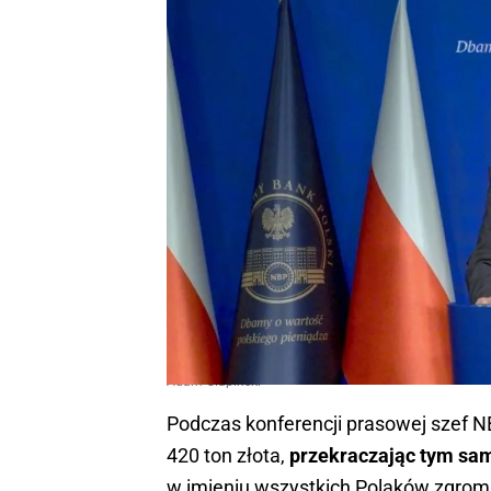
Adam Glapiński
Podczas konferencji prasowej szef NB
420 ton złota,
przekraczając tym sam
w imieniu wszystkich Polaków zgroma