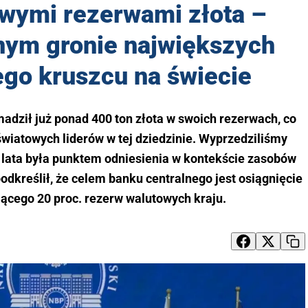
wymi rezerwami złota –
rnym gronie największych
ego kruszcu na świecie
dził już ponad 400 ton złota w swoich rezerwach, co
światowych liderów w tej dziedzinie. Wyprzedziliśmy
z lata była punktem odniesienia w kontekście zasobów
dkreślił, że celem banku centralnego jest osiągnięcie
ącego 20 proc. rezerw walutowych kraju.