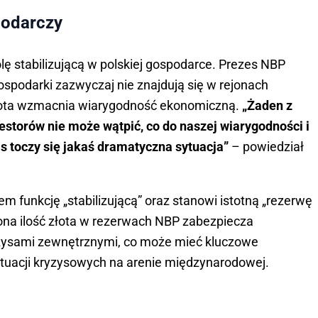
spodarczy
ę stabilizującą w polskiej gospodarce. Prezes NBP
ospodarki zazwyczaj nie znajdują się w rejonach
 złota wzmacnia wiarygodność ekonomiczną.
„Żaden z
storów nie może wątpić, co do naszej wiarygodności i
s toczy się jakaś dramatyczna sytuacja”
– powiedział
m funkcję „stabilizującą” oraz stanowi istotną „rezerwę
na ilość złota w rezerwach NBP zabezpiecza
zysami zewnętrznymi, co może mieć kluczowe
ytuacji kryzysowych na arenie międzynarodowej.