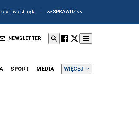
o do Twoich rąk.
|
>> SPRAWDŹ <<
NEWSLETTER
A
SPORT
MEDIA
WIĘCEJ
KSZYCH POSIADACZY TEGO KRUSZCU NA ŚWIECIE