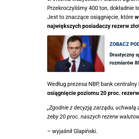
Przekroczyliśmy 400 ton, dokładnie t
Jest to znaczące osiągnięcie, które
wp
największych posiadaczy rezerw złot
ZOBACZ PO
Drastyczny s
rozmiarów 80
Według prezesa NBP, bank centralny 
osiągnięcie poziomu 20 proc. rezerw
„Zgodnie z decyzją zarządu, uchwałą 
żeby 20 proc. naszych rezerw walutow
– wyjaśnił Glapiński.