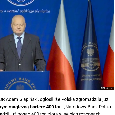
NBP - X.com
P, Adam Glapiński, ogłosił, że Polska zgromadziła już
ym magiczną barierę 400 to
n. „Narodowy Bank Polski
dził już ponad 400 ton złota w swoich rezerwach.