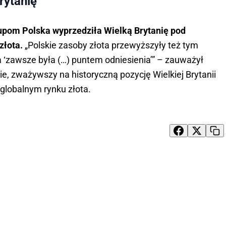
rytanię
kupom Polska wyprzedziła Wielką Brytanię pod
łota.
„Polskie zasoby złota przewyższyły też tym
a ‘zawsze była (…) puntem odniesienia’” – zauważył
ie, zważywszy na historyczną pozycję Wielkiej Brytanii
globalnym rynku złota.