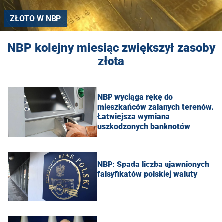
ZŁOTO W NBP
NBP kolejny miesiąc zwiększył zasoby
złota
NBP wyciąga rękę do
mieszkańców zalanych terenów.
Łatwiejsza wymiana
uszkodzonych banknotów
NBP: Spada liczba ujawnionych
falsyfikatów polskiej waluty