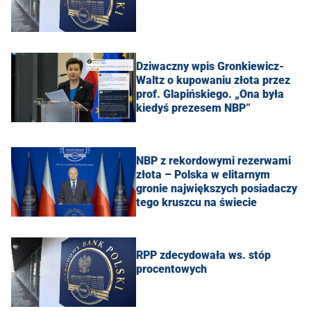
Dziwaczny wpis Gronkiewicz-
Waltz o kupowaniu złota przez
prof. Glapińskiego. „Ona była
kiedyś prezesem NBP”
NBP z rekordowymi rezerwami
złota – Polska w elitarnym
gronie największych posiadaczy
tego kruszcu na świecie
RPP zdecydowała ws. stóp
procentowych