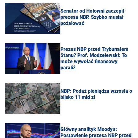
Senator od Hołowni zaczepił
prezesa NBP. Szybko musiał
pożalować
Prezes NBP przed Trybunałem
Stanu? Prof. Modzelewski: To
może wywołać finansowy
paraliż
NBP: Podaż pieniądza wzrosła o
blisko 11 mld zł
Główny analityk Moody’s:
Postawienie prezesa NBP przed