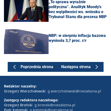
„To sprawa wyraźnie
polityczna“. Analityk Moody’s
bez wątpliwości ws. wniosku o
Trybunał Stanu dla prezesa NBP
NBP: w sierpniu inflacja bazowa
wyniosła 3,7 proc. r/r
Poprzednia strona
Następna strona
Redaktor naczelny:
Grzegorz Wierzchołowski
g.wierzcholowski@niezalezna.pl
Zastępcy redaktora naczelnego:
Grzegorz Broński
g.bronski@niezalezna.pl
Piotr Kotomski
p.kotomski@niezalezna.pl