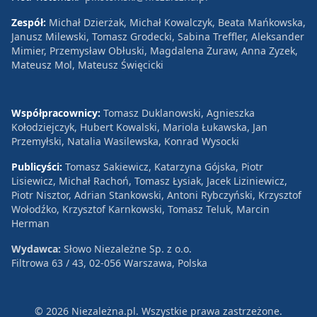
Zespół:
Michał Dzierżak, Michał Kowalczyk, Beata Mańkowska,
Janusz Milewski, Tomasz Grodecki, Sabina Treffler, Aleksander
Mimier, Przemysław Obłuski, Magdalena Żuraw, Anna Zyzek,
Mateusz Mol, Mateusz Święcicki
Współpracownicy:
Tomasz Duklanowski, Agnieszka
Kołodziejczyk, Hubert Kowalski, Mariola Łukawska, Jan
Przemyłski, Natalia Wasilewska, Konrad Wysocki
Publicyści:
Tomasz Sakiewicz, Katarzyna Gójska, Piotr
Lisiewicz, Michał Rachoń, Tomasz Łysiak, Jacek Liziniewicz,
Piotr Nisztor, Adrian Stankowski, Antoni Rybczyński, Krzysztof
Wołodźko, Krzysztof Karnkowski, Tomasz Teluk, Marcin
Herman
Wydawca:
Słowo Niezależne Sp. z o.o.
Filtrowa 63 / 43, 02-056 Warszawa, Polska
© 2026 Niezależna.pl. Wszystkie prawa zastrzeżone.