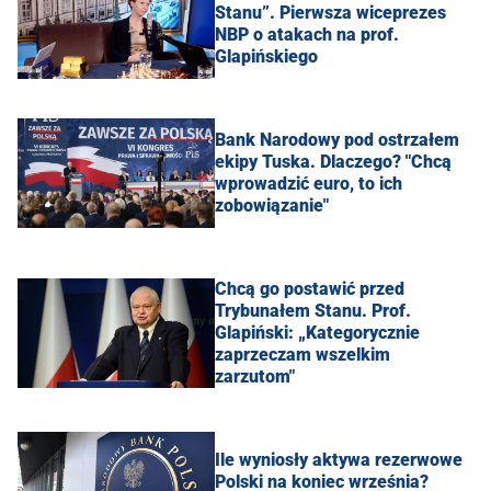
Stanu”. Pierwsza wiceprezes
NBP o atakach na prof.
Glapińskiego
Bank Narodowy pod ostrzałem
ekipy Tuska. Dlaczego? "Chcą
wprowadzić euro, to ich
zobowiązanie"
Chcą go postawić przed
Trybunałem Stanu. Prof.
Glapiński: „Kategorycznie
zaprzeczam wszelkim
zarzutom"
Ile wyniosły aktywa rezerwowe
Polski na koniec września?