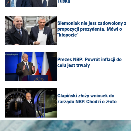
Tuska
Siemoniak nie jest zadowolony z
propozycji prezydenta. Mówi o
"kłopocie"
Prezes NBP: Powrót inflacji do
celu jest trwały
Glapiński złoży wniosek do
zarządu NBP. Chodzi o złoto