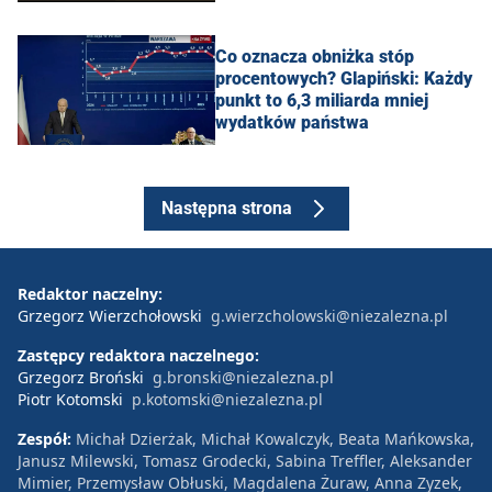
Co oznacza obniżka stóp
procentowych? Glapiński: Każdy
punkt to 6,3 miliarda mniej
wydatków państwa
Następna strona
Redaktor naczelny:
Grzegorz Wierzchołowski
g.wierzcholowski@niezalezna.pl
Zastępcy redaktora naczelnego:
Grzegorz Broński
g.bronski@niezalezna.pl
Piotr Kotomski
p.kotomski@niezalezna.pl
Zespół:
Michał Dzierżak, Michał Kowalczyk, Beata Mańkowska,
Janusz Milewski, Tomasz Grodecki, Sabina Treffler, Aleksander
Mimier, Przemysław Obłuski, Magdalena Żuraw, Anna Zyzek,