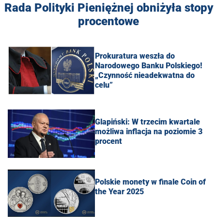
Rada Polityki Pieniężnej obniżyła stopy
procentowe
Prokuratura weszła do
Narodowego Banku Polskiego!
„Czynność nieadekwatna do
celu”
Glapiński: W trzecim kwartale
możliwa inflacja na poziomie 3
procent
Polskie monety w finale Coin of
the Year 2025