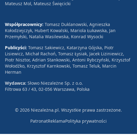
Mateusz Mol, Mateusz Święcicki
Współpracownicy:
Tomasz Duklanowski, Agnieszka
Kołodziejczyk, Hubert Kowalski, Mariola Łukawska, Jan
Przemyłski, Natalia Wasilewska, Konrad Wysocki
Publicyści:
Tomasz Sakiewicz, Katarzyna Gójska, Piotr
Lisiewicz, Michał Rachoń, Tomasz Łysiak, Jacek Liziniewicz,
Piotr Nisztor, Adrian Stankowski, Antoni Rybczyński, Krzysztof
Wołodźko, Krzysztof Karnkowski, Tomasz Teluk, Marcin
Herman
Wydawca:
Słowo Niezależne Sp. z o.o.
Filtrowa 63 / 43, 02-056 Warszawa, Polska
© 2026 Niezależna.pl. Wszystkie prawa zastrzeżone.
Patronat
Reklama
Polityka prywatności