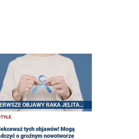
IERWSZE OBJAWY RAKA JELITA
RUBEGO
STYLE
 lekceważ tych objawów! Mogą
adczyć o groźnym nowotworze