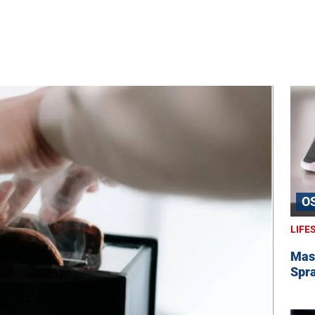
O
LIFE
Masz
Spra