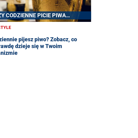
ZY CODZIENNE PICIE PIWA
ZKODZI?
STYLE
iennie pijesz piwo? Zobacz, co
rawdę dzieje się w Twoim
anizmie