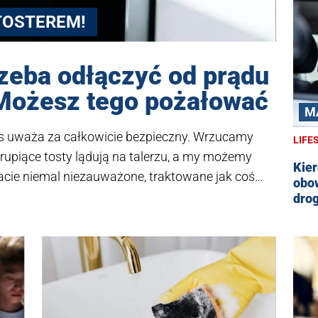
 TOSTEREM!
rzeba odłączyć od prądu
 Możesz tego pożałować
M
nas uważa za całkowicie bezpieczny. Wrzucamy
LIFE
rupiące tosty lądują na talerzu, a my możemy
Kier
lacie niemal niezauważone, traktowane jak coś
obo
jaliści od bezpieczeństwa ostrzegają:
dro
prądu to błąd, którego lepiej unikać. Powód? To
 i wyższe rachunki, ale przede wszystkim realne
e, aż po zagrożenie dla naszego zdrowia i życia.