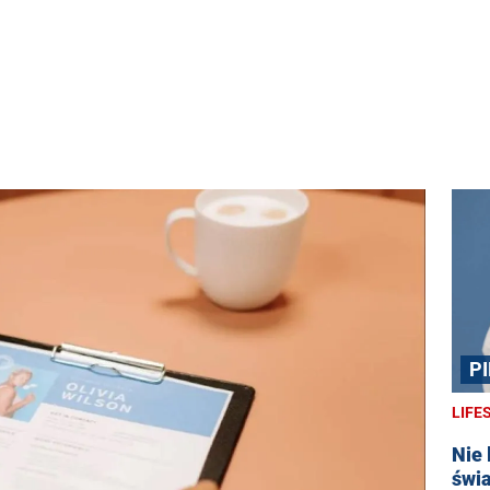
P
G
LIFE
Nie
świ