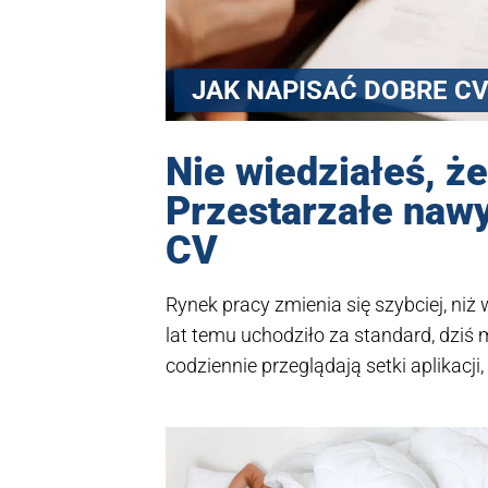
JAK NAPISAĆ DOBRE CV
Nie wiedziałeś, że
Przestarzałe nawy
CV
Rynek pracy zmienia się szybciej, niż 
lat temu uchodziło za standard, dziś 
codziennie przeglądają setki aplikacj
rozwiązanie w CV może sprawić, że T
Warto sprawdzić, czy Twoje CV nie za
wrażenie.