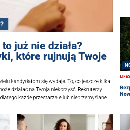
?
 to już nie działa?
ki, które rujnują Twoje
N
LIFE
wielu kandydatom się wydaje. To, co jeszcze kilka
Bezp
może działać na Twoją niekorzyść. Rekruterzy
Nowe
i, dlatego każde przestarzałe lub nieprzemyślane
woja kandydatura od razu zostanie pominięta.
wiera błędów, które dawno przestały robić dobre