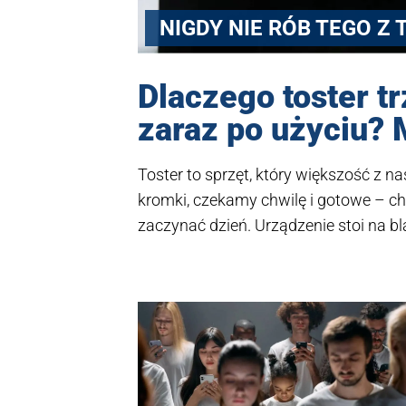
NIGDY NIE RÓB TEGO Z
Dlaczego toster t
zaraz po użyciu?
Toster to sprzęt, który większość z 
kromki, czekamy chwilę i gotowe – ch
zaczynać dzień. Urządzenie stoi na b
zupełnie rutynowego. Tymczasem spec
zostawianie tostera podłączonego do 
nie tylko niepotrzebne zużycie energii
ryzyko – od przegrzania, przez zwarci