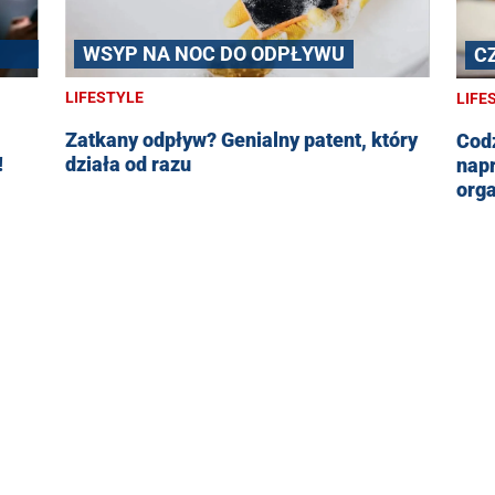
WSYP NA NOC DO ODPŁYWU
C
S
LIFESTYLE
LIFE
Zatkany odpływ? Genialny patent, który
Codz
!
działa od razu
nap
org