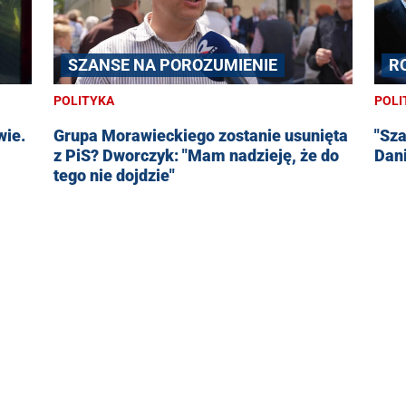
SZANSE NA POROZUMIENIE
R
POLITYKA
POLI
wie.
Grupa Morawieckiego zostanie usunięta
"Sz
z PiS? Dworczyk: "Mam nadzieję, że do
Dani
tego nie dojdzie"