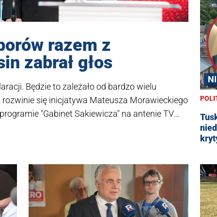
yborów razem z
in zabrał głos
N
laracji. Będzie to zależało od bardzo wielu
POLI
k rozwinie się inicjatywa Mateusza Morawieckiego
 programie "Gabinet Sakiewicza" na antenie TV
Tusk
zy Prawo i Sprawiedliwość oraz ludzie skupieni
nied
kryt
rtują w najbliższych wyborach ze wspólnych