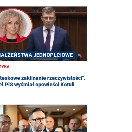
MAŁŻEŃSTWA JEDNOPŁCIOWE"
TYKA
teskowe zaklinanie rzeczywistości".
ł PiS wyśmiał opowieści Kotuli