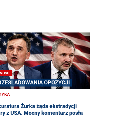
WOŚĆ
RZEŚLADOWANIA OPOZYCJI
TYKA
uratura Żurka żąda ekstradycji
bry z USA. Mocny komentarz posła