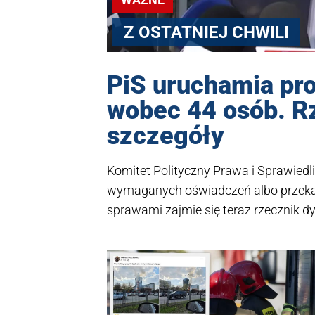
Z OSTATNIEJ CHWILI
PiS uruchamia pr
wobec 44 osób. Rz
szczegóły
Komitet Polityczny Prawa i Sprawiedliw
wymaganych oświadczeń albo przekaz
sprawami zajmie się teraz rzecznik dy
Bochenek, rzecznik PiS.