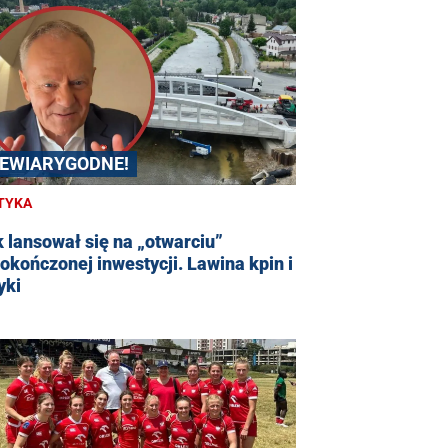
IEWIARYGODNE!
TYKA
 lansował się na „otwarciu”
okończonej inwestycji. Lawina kpin i
yki