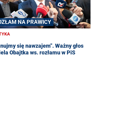
OZŁAM NA PRAWICY
TYKA
anujmy się nawzajem". Ważny głos
ela Obajtka ws. rozłamu w PiS