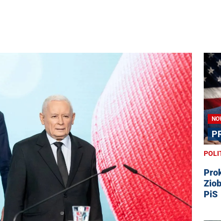
NO
P
POLI
Prok
Zio
PiS