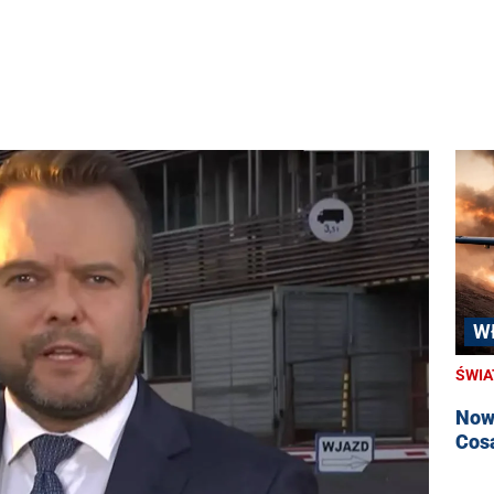
W
ŚWIA
Nowa
Cosa