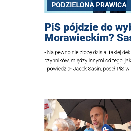
PODZIELONA PRAWICA
PiS pójdzie do w
Morawieckim? Sas
- Na pewno nie złożę dzisiaj takiej dek
czynników, między innymi od tego, ja
- powiedział Jacek Sasin, poseł PiS w
Republika w odpowiedzi na pytanie, c
wokół Mateusza Morawieckiego wysta
list.