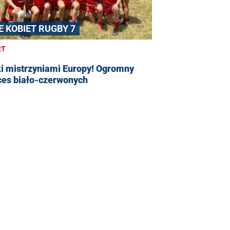
E KOBIET RUGBY 7
RT
ki mistrzyniami Europy! Ogromny
ces biało-czerwonych