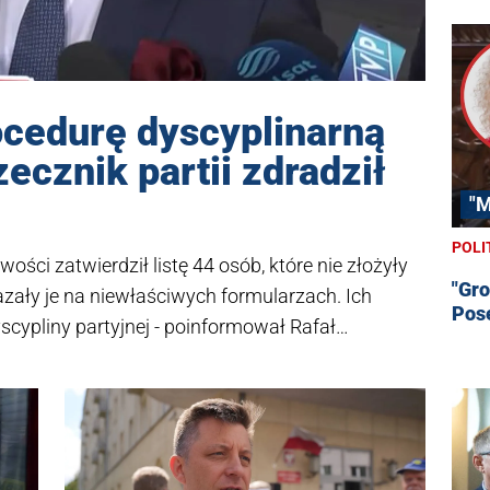
ocedurę dyscyplinarną
ecznik partii zdradził
"
POLI
ości zatwierdził listę 44 osób, które nie złożyły
"Gro
ały je na niewłaściwych formularzach. Ich
Pose
scypliny partyjnej - poinformował Rafał