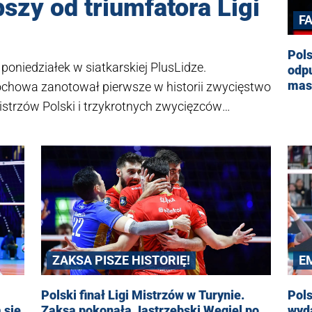
szy od triumfatora Ligi
F
Pols
poniedziałek w siatkarskiej PlusLidze.
odpu
mas
chowa zanotował pierwsze w historii zwycięstwo
istrzów Polski i trzykrotnych zwycięzców
n-Koźle.
ZAKSA PISZE HISTORIĘ!
E
Polski finał Ligi Mistrzów w Turynie.
Pols
 się
Zaksa pokonała Jastrzębski Węgiel po
wyda