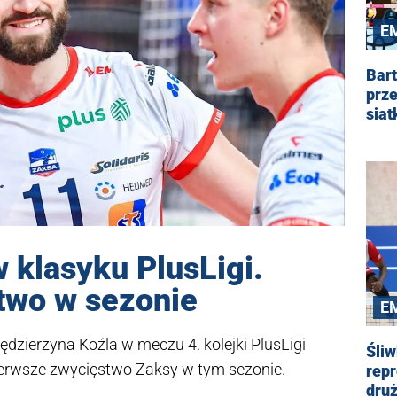
E
Bar
prze
siat
klasyku PlusLigi.
two w sezonie
E
Kędzierzyna Koźla w meczu 4. kolejki PlusLigi
Śliw
pierwsze zwycięstwo Zaksy w tym sezonie.
repr
dru