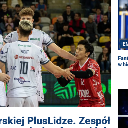
E
Fant
w hi
rskiej PlusLidze. Zespół