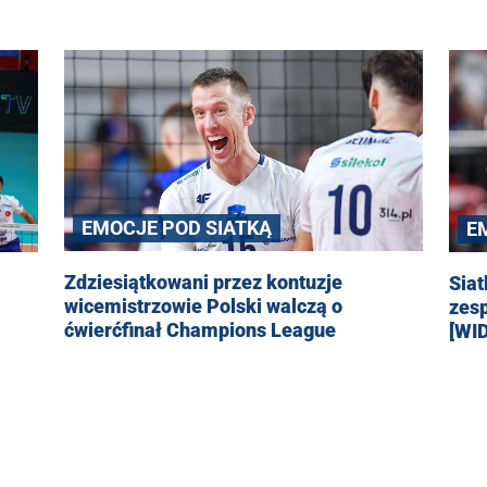
EMOCJE POD SIATKĄ
E
Zdziesiątkowani przez kontuzje
Siat
wicemistrzowie Polski walczą o
zesp
ćwierćfinał Champions League
[WI