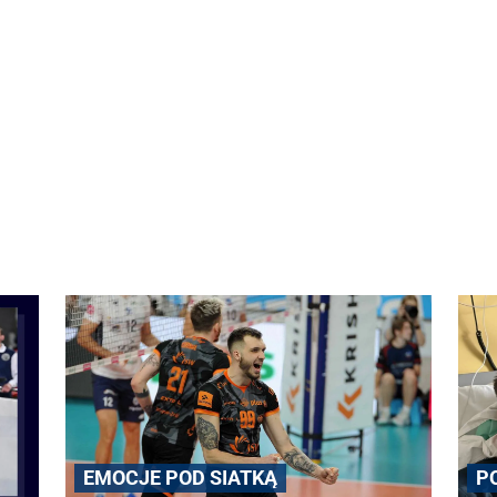
EMOCJE POD SIATKĄ
P