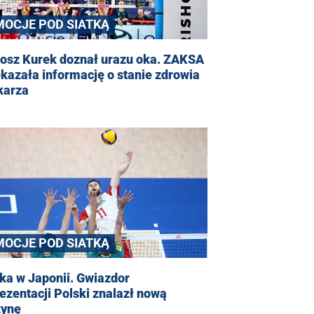
MOCJE POD SIATKĄ
tosz Kurek doznał urazu oka. ZAKSA
kazała informację o stanie zdrowia
karza
MOCJE POD SIATKĄ
ka w Japonii. Gwiazdor
ezentacji Polski znalazł nową
żynę