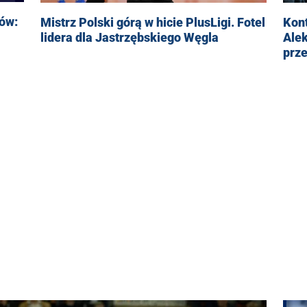
ów:
Mistrz Polski górą w hicie PlusLigi. Fotel
Kont
lidera dla Jastrzębskiego Węgla
Ale
prz