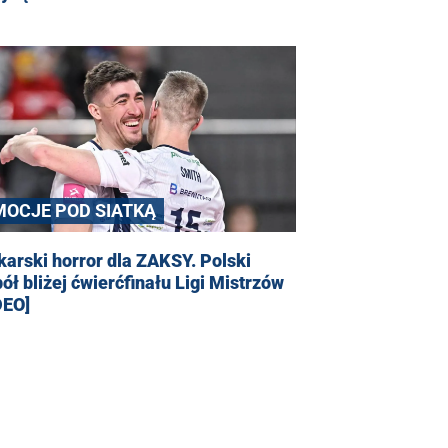
MOCJE POD SIATKĄ
karski horror dla ZAKSY. Polski
ół bliżej ćwierćfinału Ligi Mistrzów
DEO]