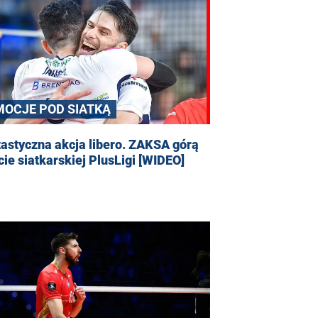
MOCJE POD SIATKĄ
astyczna akcja libero. ZAKSA górą
cie siatkarskiej PlusLigi [WIDEO]