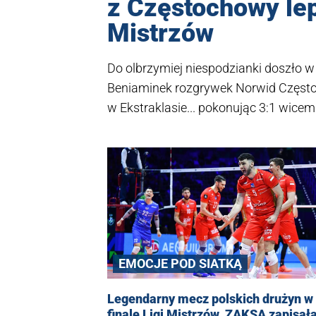
z Częstochowy lep
Mistrzów
Do olbrzymiej niespodzianki doszło w 
Beniaminek rozgrywek Norwid Często
w Ekstraklasie... pokonując 3:1 wicem
Champions League - ZAKSĘ Kędzierzy
EMOCJE POD SIATKĄ
Legendarny mecz polskich drużyn w
finale Ligi Mistrzów. ZAKSA zapisała