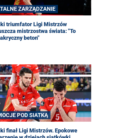
ATALNE ZARZĄDZANIE
ki triumfator Ligi Mistrzów
szcza mistrzostwa świata: "To
akryczny beton"
MOCJE POD SIATKĄ
ki finał Ligi Mistrzów. Epokowe
rzenie w dziejach siatkówki