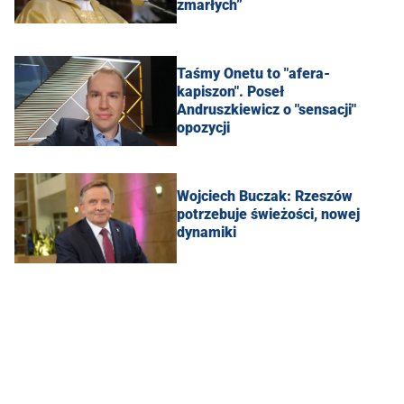
zmarłych”
Taśmy Onetu to "afera-
kapiszon". Poseł
Andruszkiewicz o "sensacji"
opozycji
Wojciech Buczak: Rzeszów
potrzebuje świeżości, nowej
dynamiki