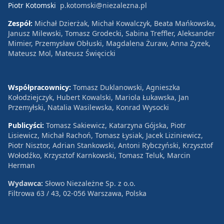
Piotr Kotomski
p.kotomski@niezalezna.pl
Zespół:
Michał Dzierżak, Michał Kowalczyk, Beata Mańkowska,
Janusz Milewski, Tomasz Grodecki, Sabina Treffler, Aleksander
Mimier, Przemysław Obłuski, Magdalena Żuraw, Anna Zyzek,
Mateusz Mol, Mateusz Święcicki
Współpracownicy:
Tomasz Duklanowski, Agnieszka
Kołodziejczyk, Hubert Kowalski, Mariola Łukawska, Jan
Przemyłski, Natalia Wasilewska, Konrad Wysocki
Publicyści:
Tomasz Sakiewicz, Katarzyna Gójska, Piotr
Lisiewicz, Michał Rachoń, Tomasz Łysiak, Jacek Liziniewicz,
Piotr Nisztor, Adrian Stankowski, Antoni Rybczyński, Krzysztof
Wołodźko, Krzysztof Karnkowski, Tomasz Teluk, Marcin
Herman
Wydawca:
Słowo Niezależne Sp. z o.o.
Filtrowa 63 / 43, 02-056 Warszawa, Polska