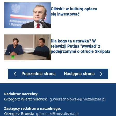
Gliński: w kulturę opłaca
się inwestować
Dla kogo ta ustawka? W
telewizji Putina "wywiad" z
podejrzanymi o otrucie Skripala
Poprzednia strona
Następna strona
Redaktor naczelny:
Grzegorz Wierzchołowski
g.wierzcholowski@niezalezna.pl
Zastępcy redaktora naczelnego:
Grzegorz Broński
g.bronski@niezalezna.pl