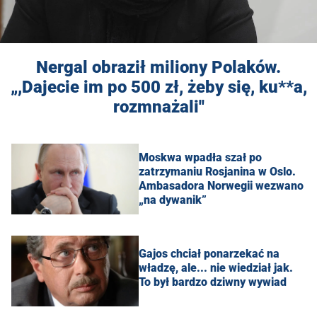
Nergal obraził miliony Polaków.
„,Dajecie im po 500 zł, żeby się, ku**a,
rozmnażali''
Moskwa wpadła szał po
zatrzymaniu Rosjanina w Oslo.
Ambasadora Norwegii wezwano
„na dywanik”
Gajos chciał ponarzekać na
władzę, ale... nie wiedział jak.
To był bardzo dziwny wywiad