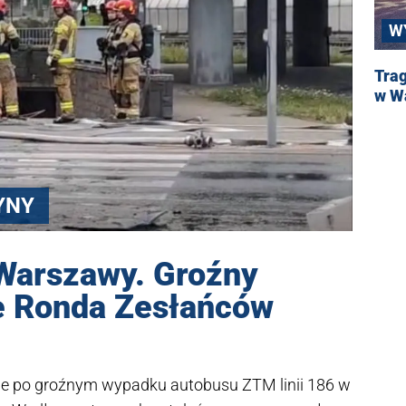
W
Trag
w W
YNY
 Warszawy. Groźny
e Ronda Zesłańców
ie po groźnym wypadku autobusu ZTM linii 186 w