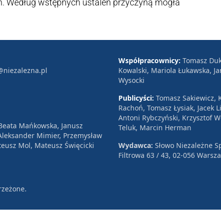
ch. Według wstępnych ustaleń przyczyną mogła
Współpracownicy:
Tomasz Duk
@niezalezna.pl
Kowalski, Mariola Łukawska, Ja
Wysocki
Publicyści:
Tomasz Sakiewicz, K
Rachoń, Tomasz Łysiak, Jacek Li
Antoni Rybczyński, Krzysztof 
 Beata Mańkowska, Janusz
Teluk, Marcin Herman
, Aleksander Mimier, Przemysław
eusz Mol, Mateusz Święcicki
Wydawca:
Słowo Niezależne Sp
Filtrowa 63 / 43, 02-056 Warsz
rzeżone.