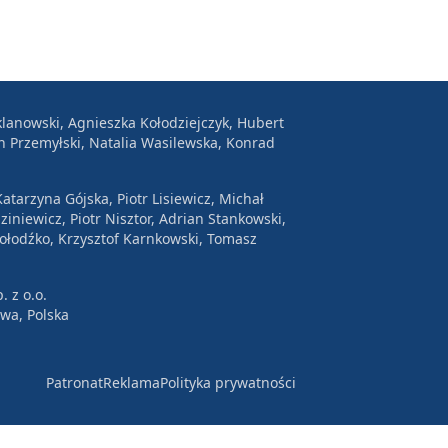
lanowski, Agnieszka Kołodziejczyk, Hubert
n Przemyłski, Natalia Wasilewska, Konrad
atarzyna Gójska, Piotr Lisiewicz, Michał
ziniewicz, Piotr Nisztor, Adrian Stankowski,
Wołodźko, Krzysztof Karnkowski, Tomasz
. z o.o.
awa, Polska
Patronat
Reklama
Polityka prywatności