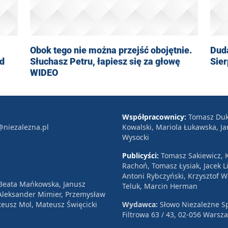
Obok tego nie można przejść obojętnie.
Duda
od
Słuchasz Petru, łapiesz się za głowę
Sie
WIDEO
Współpracownicy:
Tomasz Duk
@niezalezna.pl
Kowalski, Mariola Łukawska, Ja
Wysocki
Publicyści:
Tomasz Sakiewicz, K
Rachoń, Tomasz Łysiak, Jacek Li
Antoni Rybczyński, Krzysztof 
 Beata Mańkowska, Janusz
Teluk, Marcin Herman
, Aleksander Mimier, Przemysław
eusz Mol, Mateusz Święcicki
Wydawca:
Słowo Niezależne Sp
Filtrowa 63 / 43, 02-056 Warsz