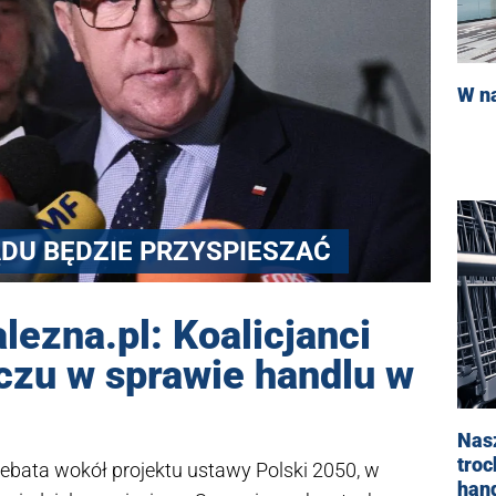
W na
DU BĘDZIE PRZYSPIESZAĆ
lezna.pl: Koalicjanci
czu w sprawie handlu w
Nas
troc
debata wokół projektu ustawy Polski 2050, w
hand