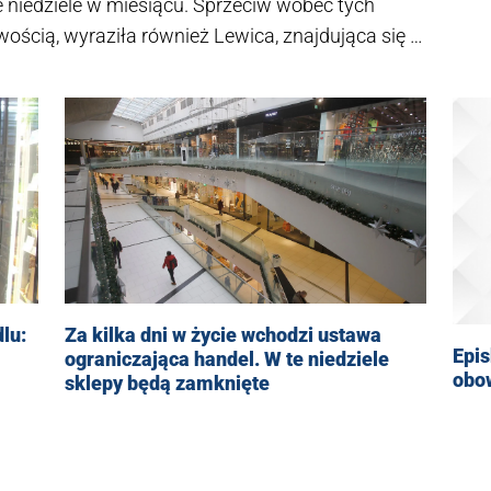
niedziele w miesiącu. Sprzeciw wobec tych
wością, wyraziła również Lewica, znajdująca się w
 KO. "Jest to już kolejnym punkt, obok zmian w
 pokazuje publicznie bardzo głębokie różnice. Ten
ieszać. Jedyne co ich spaja to walka z PiS" –
lu:
Za kilka dni w życie wchodzi ustawa
Epis
ograniczająca handel. W te niedziele
obow
sklepy będą zamknięte