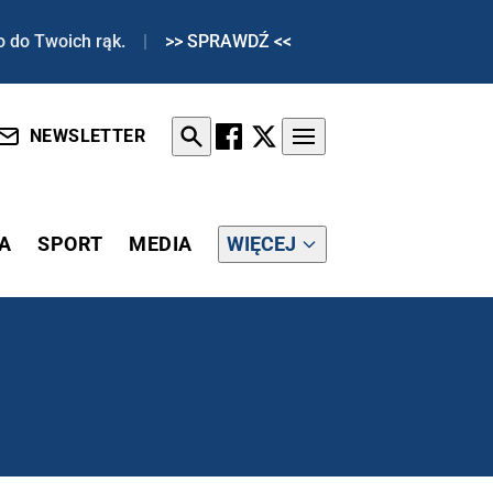
o do Twoich rąk.
|
>> SPRAWDŹ <<
NEWSLETTER
A
SPORT
MEDIA
WIĘCEJ