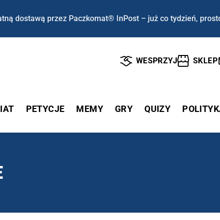
tną dostawą przez Paczkomat® InPost – już co tydzień, prost
WESPRZYJ
SKLEP
IAT
PETYCJE
MEMY
GRY
QUIZY
POLITYK
E