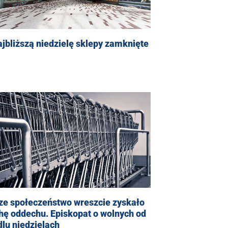
jbliższą niedzielę sklepy zamknięte
ze społeczeństwo wreszcie zyskało
hę oddechu. Episkopat o wolnych od
lu niedzielach