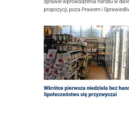
sprawie wprowadzenia handlu w dwie 
propozycji, poza Prawem i Sprawiedli
koalicji rządowej z Polską 2050, PSL i
prawie aborcyjnym, w którym, koalicja
proces rozkładu koalicji będzie przysp
mówi polityk PiS Zbigniew Kuźmiuk.
Wkrótce pierwsza niedziela bez hand
Społeczeństwo się przyzwyczai