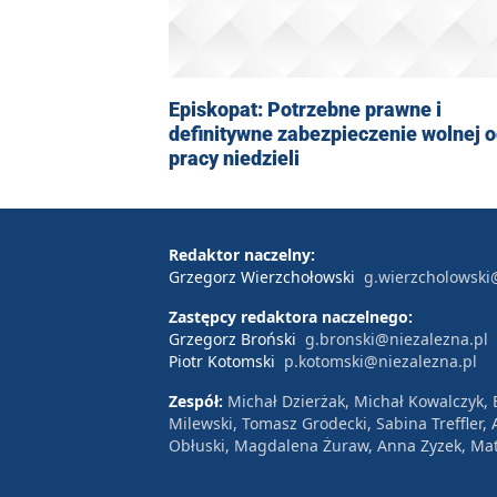
Episkopat: Potrzebne prawne i
definitywne zabezpieczenie wolnej 
pracy niedzieli
Redaktor naczelny:
Grzegorz Wierzchołowski
g.wierzcholowski
Zastępcy redaktora naczelnego:
Grzegorz Broński
g.bronski@niezalezna.pl
Piotr Kotomski
p.kotomski@niezalezna.pl
Zespół:
Michał Dzierżak, Michał Kowalczyk,
Milewski, Tomasz Grodecki, Sabina Treffler
Obłuski, Magdalena Żuraw, Anna Zyzek, Mat