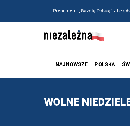
Prenumeruj „Gazetę Polską” z bezpła
NAJNOWSZE
POLSKA
ŚW
WOLNE NIEDZIEL