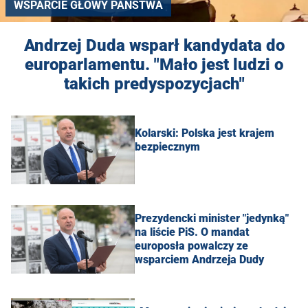
WSPARCIE GŁOWY PAŃSTWA
Andrzej Duda wsparł kandydata do
europarlamentu. "Mało jest ludzi o
takich predyspozycjach"
Kolarski: Polska jest krajem
bezpiecznym
Prezydencki minister "jedynką"
na liście PiS. O mandat
europosła powalczy ze
wsparciem Andrzeja Dudy