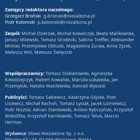
Zastępcy redaktora naczelnego:
Grzegorz Broński
g.bronski@niezalezna.pl
Piotr Kotomski
p.kotomski@niezalezna.pl
Zespół:
Michał Dzierżak, Michał Kowalczyk, Beata Mańkowska,
Janusz Milewski, Tomasz Grodecki, Sabina Treffler, Aleksander
Mimier, Przemysław Obłuski, Magdalena Żuraw, Anna Zyzek,
Mateusz Mol, Mateusz Święcicki
Współpracownicy:
Tomasz Duklanowski, Agnieszka
Kołodziejczyk, Hubert Kowalski, Mariola Łukawska, Jan
Przemyłski, Natalia Wasilewska, Konrad Wysocki
Publicyści:
Tomasz Sakiewicz, Katarzyna Gójska, Piotr
Lisiewicz, Michał Rachoń, Tomasz Łysiak, Jacek Liziniewicz,
Piotr Nisztor, Adrian Stankowski, Antoni Rybczyński, Krzysztof
Wołodźko, Krzysztof Karnkowski, Tomasz Teluk, Marcin
Herman
Wydawca:
Słowo Niezależne Sp. z o.o.
Filtrowa 63 / 43, 02-056 Warszawa, Polska