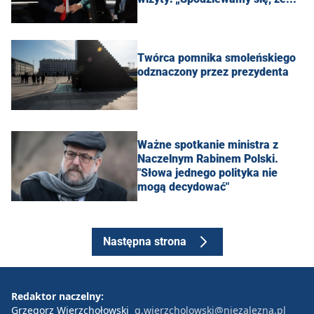
Twórca pomnika smoleńskiego
odznaczony przez prezydenta
Ważne spotkanie ministra z
Naczelnym Rabinem Polski.
"Słowa jednego polityka nie
mogą decydować"
Następna strona
Redaktor naczelny:
Grzegorz Wierzchołowski
g.wierzcholowski@niezalezna.pl