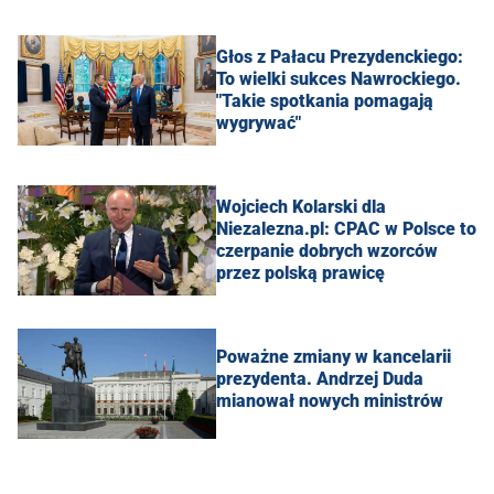
Głos z Pałacu Prezydenckiego:
To wielki sukces Nawrockiego.
"Takie spotkania pomagają
wygrywać"
Wojciech Kolarski dla
Niezalezna.pl: CPAC w Polsce to
czerpanie dobrych wzorców
przez polską prawicę
Poważne zmiany w kancelarii
prezydenta. Andrzej Duda
mianował nowych ministrów