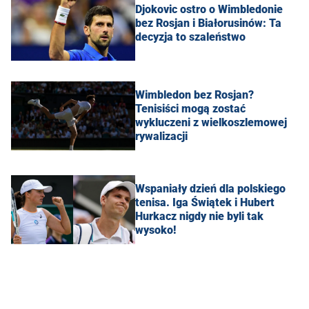
Djokovic ostro o Wimbledonie
bez Rosjan i Białorusinów: Ta
decyzja to szaleństwo
Wimbledon bez Rosjan?
Tenisiści mogą zostać
wykluczeni z wielkoszlemowej
rywalizacji
Wspaniały dzień dla polskiego
tenisa. Iga Świątek i Hubert
Hurkacz nigdy nie byli tak
wysoko!