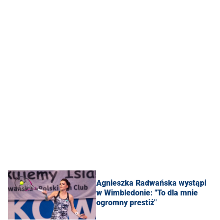
Agnieszka Radwańska wystąpi
w Wimbledonie: "To dla mnie
ogromny prestiż"