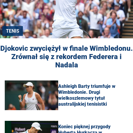
TENIS
Djokovic zwyciężył w finale Wimbledonu.
Zrównał się z rekordem Federera i
Nadala
Ashleigh Barty triumfuje w
Wimbledonie. Drugi
wielkoszlemowy tytuł
australijskiej tenisistki
Koniec pięknej przygody
Huberta Hurkacza w