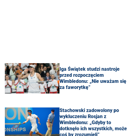
Iga Świątek studzi nastroje
przed rozpoczęciem
Wimbledonu: „Nie uważam się
za faworytkę”
Stachowski zadowolony po
wykluczeniu Rosjan z
Wimbledonu: „Gdyby to
dotknęło ich wszystkich, może
coś by zrozumieli”