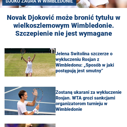
DJOKO ZAGRA W WIMBLEDONIE
Novak Djoković może bronić tytułu w
wielkoszlemowym Wimbledonie.
Szczepienie nie jest wymagane
Jelena Switolina szczerze o
wykluczeniu Rosjan z
Wimbledonu: „Sposób w jaki
postępują jest smutny”
Zostaną ukarani za wykluczenie
Rosjan. WTA grozi sankcjami
organizatorom turnieju w
Wimbledonie