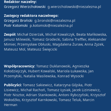
Redaktor naczelny:
Grzegorz Wierzchołowski
g.wierzcholowski@niezalezna.pl
Zastępcy redaktora naczelnego:
Grzegorz Broński
g.bronski@niezalezna.pl
Piotr Kotomski
p.kotomski@niezalezna.pl
Zespół:
Michał Dzierżak, Michał Kowalczyk, Beata Mańkowska,
Janusz Milewski, Tomasz Grodecki, Sabina Treffler, Aleksander
Mimier, Przemysław Obłuski, Magdalena Żuraw, Anna Zyzek,
Mateusz Mol, Mateusz Święcicki
Współpracownicy:
Tomasz Duklanowski, Agnieszka
Kołodziejczyk, Hubert Kowalski, Mariola Łukawska, Jan
Przemyłski, Natalia Wasilewska, Konrad Wysocki
Publicyści:
Tomasz Sakiewicz, Katarzyna Gójska, Piotr
Lisiewicz, Michał Rachoń, Tomasz Łysiak, Jacek Liziniewicz,
Piotr Nisztor, Adrian Stankowski, Antoni Rybczyński, Krzysztof
Wołodźko, Krzysztof Karnkowski, Tomasz Teluk, Marcin
Herman