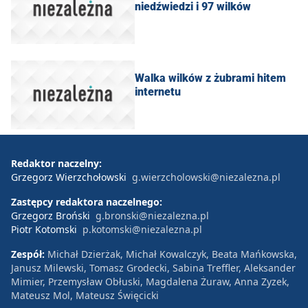
niedźwiedzi i 97 wilków
Walka wilków z żubrami hitem
internetu
Redaktor naczelny:
Grzegorz Wierzchołowski
g.wierzcholowski@niezalezna.pl
Zastępcy redaktora naczelnego:
Grzegorz Broński
g.bronski@niezalezna.pl
Piotr Kotomski
p.kotomski@niezalezna.pl
Zespół:
Michał Dzierżak, Michał Kowalczyk, Beata Mańkowska,
Janusz Milewski, Tomasz Grodecki, Sabina Treffler, Aleksander
Mimier, Przemysław Obłuski, Magdalena Żuraw, Anna Zyzek,
Mateusz Mol, Mateusz Święcicki