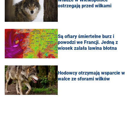
ostrzegają przed wilkami
Są ofiary śmiertelne burz i
powodzi we Francji. Jedną z
wiosek zalała lawina błotna
Hodowcy otrzymają wsparcie w
walce ze sforami wilków