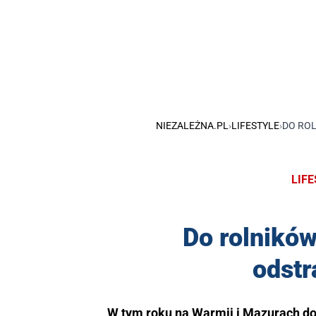
NIEZALEŻNA.PL
›
LIFESTYLE
›
DO ROL
LIF
Do rolników
odstr
W tym roku na Warmii i Mazurach do