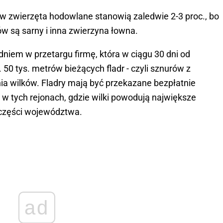
w zwierzęta hodowlane stanowią zaledwie 2-3 proc., bo
 są sarny i inna zwierzyna łowna.
niem w przetargu firmę, która w ciągu 30 dni od
0 tys. metrów bieżących fladr - czyli sznurów z
a wilków. Fladry mają być przekazane bezpłatnie
w tych rejonach, gdzie wilki powodują największe
 części województwa.
ad