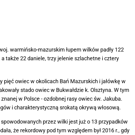
 woj. warmińsko-mazurskim łupem wilków padły 122
a także 22 daniele, trzy jelenie szlachetne i cztery
zły pięć owiec w okolicach Bań Mazurskich i jałówkę w
akowały stado owiec w Bukwałdzie k. Olsztyna. W tym
 znanej w Polsce - ozdobnej rasy owiec św. Jakuba.
ogów i charakterystyczną srokatą okrywą włosową.
 spowodowanych przez wilki jest już o 13 przypadków
odała, że rekordowy pod tym względem był 2016 r., gdy