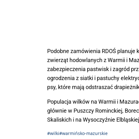
Podobne zamówienia RDOŚ planuje kon
zwierząt hodowlanych z Warmii i Mazur
zabezpieczenia pastwisk i zagród pr
ogrodzenia z siatki i pastuchy elekt
psy, które mają odstraszać drapieżn
Populacja wilków na Warmii i Mazura
głównie w Puszczy Rominckiej, Boreck
Skaliskich i na Wysoczyźnie Elbląskiej
#wilki
#warmińsko-mazurskie