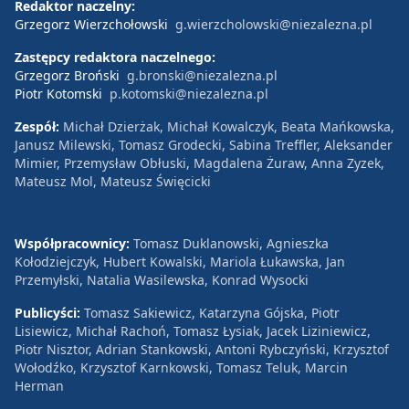
Redaktor naczelny:
Grzegorz Wierzchołowski
g.wierzcholowski@niezalezna.pl
Zastępcy redaktora naczelnego:
Grzegorz Broński
g.bronski@niezalezna.pl
Piotr Kotomski
p.kotomski@niezalezna.pl
Zespół:
Michał Dzierżak, Michał Kowalczyk, Beata Mańkowska,
Janusz Milewski, Tomasz Grodecki, Sabina Treffler, Aleksander
Mimier, Przemysław Obłuski, Magdalena Żuraw, Anna Zyzek,
Mateusz Mol, Mateusz Święcicki
Współpracownicy:
Tomasz Duklanowski, Agnieszka
Kołodziejczyk, Hubert Kowalski, Mariola Łukawska, Jan
Przemyłski, Natalia Wasilewska, Konrad Wysocki
Publicyści:
Tomasz Sakiewicz, Katarzyna Gójska, Piotr
Lisiewicz, Michał Rachoń, Tomasz Łysiak, Jacek Liziniewicz,
Piotr Nisztor, Adrian Stankowski, Antoni Rybczyński, Krzysztof
Wołodźko, Krzysztof Karnkowski, Tomasz Teluk, Marcin
Herman