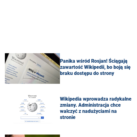
Panika wśród Rosjan! Ściągają
zawartość Wikipedii, bo boją się
braku dostępu do strony
Wikipedia wprowadza radykalne
zmiany. Administracja chce
walczyć z nadużyciami na
stronie