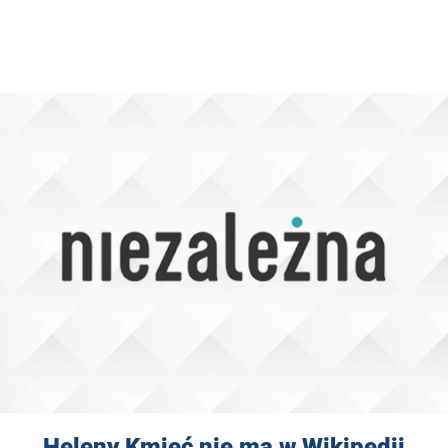
Heleny Kmieć nie ma w Wikipedii