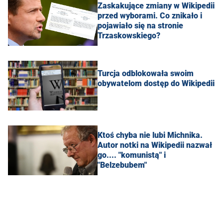
Zaskakujące zmiany w Wikipedii
przed wyborami. Co znikało i
pojawiało się na stronie
Trzaskowskiego?
Turcja odblokowała swoim
obywatelom dostęp do Wikipedii
Ktoś chyba nie lubi Michnika.
Autor notki na Wikipedii nazwał
go.... "komunistą" i
"Belzebubem"