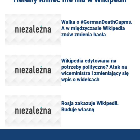
Walka o #GermanDeathCapms.
A w międzyczasie Wikipedia
znów zmienia hasła
Wikipedia edytowana na
potrzeby polityczne? Atak na
wiceministra i zmieniający się
wpis o widelcach
Rosja zakazuje Wikipedii.
Buduje własną