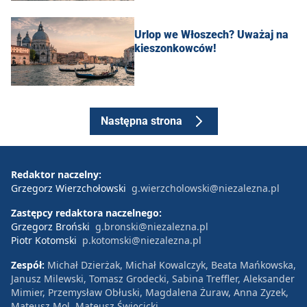
Urlop we Włoszech? Uważaj na
kieszonkowców!
Następna strona
Redaktor naczelny:
Grzegorz Wierzchołowski
g.wierzcholowski@niezalezna.pl
Zastępcy redaktora naczelnego:
Grzegorz Broński
g.bronski@niezalezna.pl
Piotr Kotomski
p.kotomski@niezalezna.pl
Zespół:
Michał Dzierżak, Michał Kowalczyk, Beata Mańkowska,
Janusz Milewski, Tomasz Grodecki, Sabina Treffler, Aleksander
Mimier, Przemysław Obłuski, Magdalena Żuraw, Anna Zyzek,
Mateusz Mol, Mateusz Święcicki