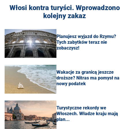
Włosi kontra turyści. Wprowadzono
kolejny zakaz
Planujesz wyjazd do Rzymu?
Tych zabytków teraz nie
zobaczysz!
Wakacje za granicą jeszcze
droższe? Nitras ma pomysł na
nowy podatek
Turystyczne rekordy we
Włoszech. Władze kraju mają
plan...