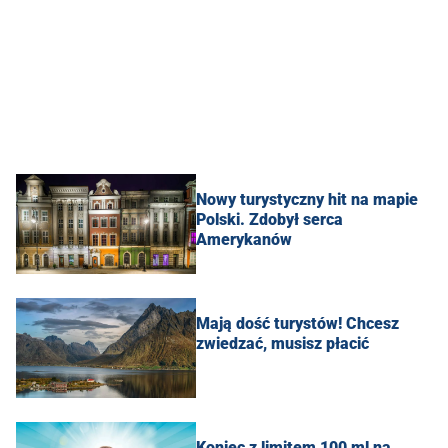
Nowy turystyczny hit na mapie
Polski. Zdobył serca
Amerykanów
Mają dość turystów! Chcesz
zwiedzać, musisz płacić
Koniec z limitem 100 ml na