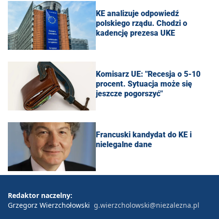
KE analizuje odpowiedź
polskiego rządu. Chodzi o
kadencję prezesa UKE
Komisarz UE: "Recesja o 5-10
procent. Sytuacja może się
jeszcze pogorszyć"
Francuski kandydat do KE i
nielegalne dane
Redaktor naczelny:
Grzegorz Wierzchołowski
g.wierzcholowski@niezalezna.pl