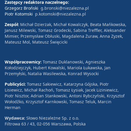
Zastępcy redaktora naczelnego:
Grzegorz Broński
g.bronski@niezalezna.pl
Piotr Kotomski
p.kotomski@niezalezna.pl
Zespół:
Michał Dzierżak, Michał Kowalczyk, Beata Mańkowska,
Janusz Milewski, Tomasz Grodecki, Sabina Treffler, Aleksander
Mimier, Przemysław Obłuski, Magdalena Żuraw, Anna Zyzek,
Mateusz Mol, Mateusz Święcicki
Współpracownicy:
Tomasz Duklanowski, Agnieszka
Kołodziejczyk, Hubert Kowalski, Mariola Łukawska, Jan
Przemyłski, Natalia Wasilewska, Konrad Wysocki
Publicyści:
Tomasz Sakiewicz, Katarzyna Gójska, Piotr
Lisiewicz, Michał Rachoń, Tomasz Łysiak, Jacek Liziniewicz,
Piotr Nisztor, Adrian Stankowski, Antoni Rybczyński, Krzysztof
Wołodźko, Krzysztof Karnkowski, Tomasz Teluk, Marcin
Herman
Wydawca:
Słowo Niezależne Sp. z o.o.
Filtrowa 63 / 43, 02-056 Warszawa, Polska