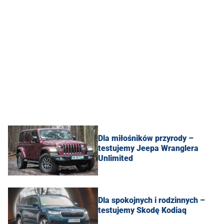
Dla miłośników przyrody –
testujemy Jeepa Wranglera
Unlimited
Dla spokojnych i rodzinnych –
testujemy Skodę Kodiaq