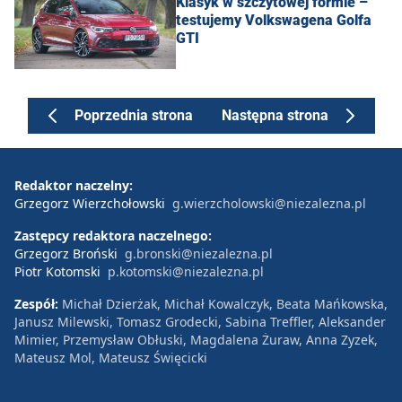
Klasyk w szczytowej formie –
testujemy Volkswagena Golfa
GTI
Poprzednia strona
Następna strona
Redaktor naczelny:
Grzegorz Wierzchołowski
g.wierzcholowski@niezalezna.pl
Zastępcy redaktora naczelnego:
Grzegorz Broński
g.bronski@niezalezna.pl
Piotr Kotomski
p.kotomski@niezalezna.pl
Zespół:
Michał Dzierżak, Michał Kowalczyk, Beata Mańkowska,
Janusz Milewski, Tomasz Grodecki, Sabina Treffler, Aleksander
Mimier, Przemysław Obłuski, Magdalena Żuraw, Anna Zyzek,
Mateusz Mol, Mateusz Święcicki