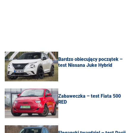
Bardzo obiecujący początek –
test Nissana Juke Hybrid
Zabaweczka – test Fiata 500
RED
Elegancki twardziel – test Dacii