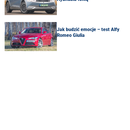
Jak budzić emocje – test Alfy
Romeo Giulia