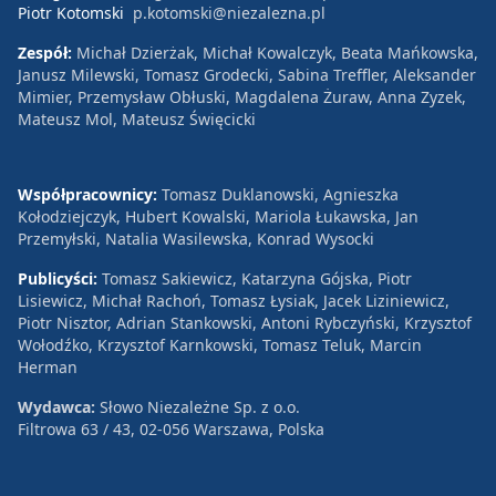
Piotr Kotomski
p.kotomski@niezalezna.pl
Zespół:
Michał Dzierżak, Michał Kowalczyk, Beata Mańkowska,
Janusz Milewski, Tomasz Grodecki, Sabina Treffler, Aleksander
Mimier, Przemysław Obłuski, Magdalena Żuraw, Anna Zyzek,
Mateusz Mol, Mateusz Święcicki
Współpracownicy:
Tomasz Duklanowski, Agnieszka
Kołodziejczyk, Hubert Kowalski, Mariola Łukawska, Jan
Przemyłski, Natalia Wasilewska, Konrad Wysocki
Publicyści:
Tomasz Sakiewicz, Katarzyna Gójska, Piotr
Lisiewicz, Michał Rachoń, Tomasz Łysiak, Jacek Liziniewicz,
Piotr Nisztor, Adrian Stankowski, Antoni Rybczyński, Krzysztof
Wołodźko, Krzysztof Karnkowski, Tomasz Teluk, Marcin
Herman
Wydawca:
Słowo Niezależne Sp. z o.o.
Filtrowa 63 / 43, 02-056 Warszawa, Polska