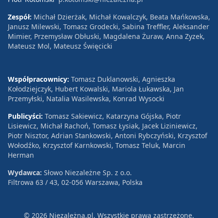
Zespół:
Michał Dzierżak, Michał Kowalczyk, Beata Mańkowska,
Janusz Milewski, Tomasz Grodecki, Sabina Treffler, Aleksander
Mimier, Przemysław Obłuski, Magdalena Żuraw, Anna Zyzek,
Mateusz Mol, Mateusz Święcicki
Współpracownicy:
Tomasz Duklanowski, Agnieszka
Kołodziejczyk, Hubert Kowalski, Mariola Łukawska, Jan
Przemyłski, Natalia Wasilewska, Konrad Wysocki
Publicyści:
Tomasz Sakiewicz, Katarzyna Gójska, Piotr
Lisiewicz, Michał Rachoń, Tomasz Łysiak, Jacek Liziniewicz,
Piotr Nisztor, Adrian Stankowski, Antoni Rybczyński, Krzysztof
Wołodźko, Krzysztof Karnkowski, Tomasz Teluk, Marcin
Herman
Wydawca:
Słowo Niezależne Sp. z o.o.
Filtrowa 63 / 43, 02-056 Warszawa, Polska
© 2026 Niezależna.pl. Wszystkie prawa zastrzeżone.