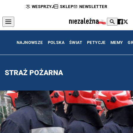
WESPRZYJ
SKLEP
NEWSLETTER
NAJNOWSZE
POLSKA
ŚWIAT
PETYCJE
MEMY
G
STRAŻ POŻARNA