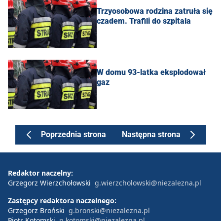
Trzyosobowa rodzina zatruła się
czadem. Trafili do szpitala
W domu 93-latka eksplodował
gaz
Poprzednia strona
Następna strona
Redaktor naczelny:
Grzegorz Wierzchołowski
g.wierzcholowski@niezalezna.pl
Zastępcy redaktora naczelnego:
Grzegorz Broński
g.bronski@niezalezna.pl
Piotr Kotomski
p.kotomski@niezalezna.pl