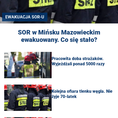
EWAKUACJA SOR-U
SOR w Mińsku Mazowieckim
ewakuowany. Co się stało?
Pracowita doba strażaków.
Wyjeżdżali ponad 5000 razy
Kolejna ofiara tlenku węgla. Nie
żyje 70-latek