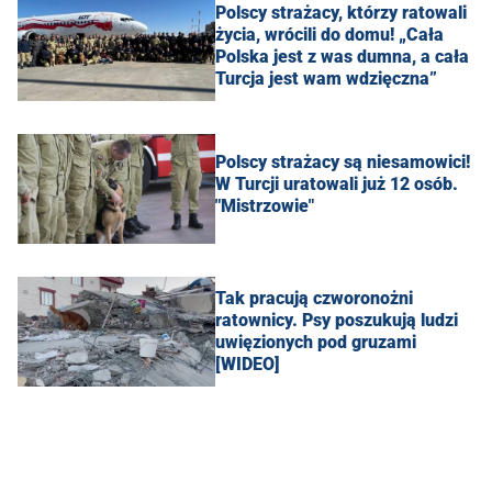
Polscy strażacy, którzy ratowali
życia, wrócili do domu! „Cała
Polska jest z was dumna, a cała
Turcja jest wam wdzięczna”
Polscy strażacy są niesamowici!
W Turcji uratowali już 12 osób.
"Mistrzowie"
Tak pracują czworonożni
ratownicy. Psy poszukują ludzi
uwięzionych pod gruzami
[WIDEO]