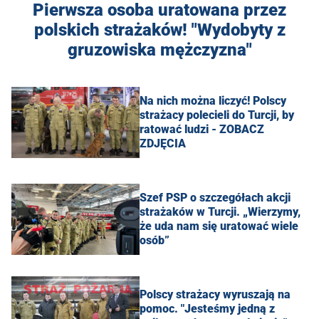
Pierwsza osoba uratowana przez
polskich strażaków! "Wydobyty z
gruzowiska mężczyzna"
Na nich można liczyć! Polscy
strażacy polecieli do Turcji, by
ratować ludzi - ZOBACZ
ZDJĘCIA
Szef PSP o szczegółach akcji
strażaków w Turcji. „Wierzymy,
że uda nam się uratować wiele
osób”
Polscy strażacy wyruszają na
pomoc. "Jesteśmy jedną z