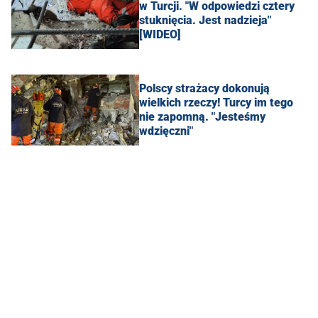
w Turcji. "W odpowiedzi cztery
stuknięcia. Jest nadzieja"
[WIDEO]
Polscy strażacy dokonują
wielkich rzeczy! Turcy im tego
nie zapomną. "Jesteśmy
wdzięczni"