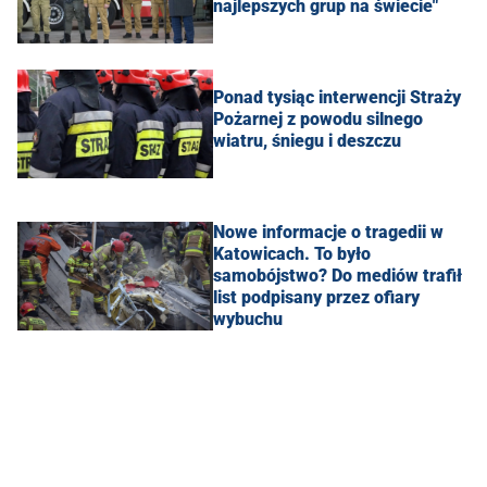
najlepszych grup na świecie"
Ponad tysiąc interwencji Straży
Pożarnej z powodu silnego
wiatru, śniegu i deszczu
Nowe informacje o tragedii w
Katowicach. To było
samobójstwo? Do mediów trafił
list podpisany przez ofiary
wybuchu