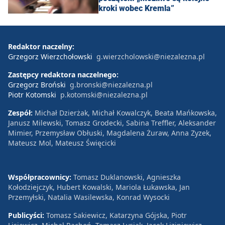
kroki wobec Kremla”
Redaktor naczelny:
Grzegorz Wierzchołowski
g.wierzcholowski@niezalezna.pl
Zastępcy redaktora naczelnego:
Grzegorz Broński
g.bronski@niezalezna.pl
Piotr Kotomski
p.kotomski@niezalezna.pl
Zespół:
Michał Dzierżak, Michał Kowalczyk, Beata Mańkowska,
Janusz Milewski, Tomasz Grodecki, Sabina Treffler, Aleksander
Mimier, Przemysław Obłuski, Magdalena Żuraw, Anna Zyzek,
Mateusz Mol, Mateusz Święcicki
Współpracownicy:
Tomasz Duklanowski, Agnieszka
Kołodziejczyk, Hubert Kowalski, Mariola Łukawska, Jan
Przemyłski, Natalia Wasilewska, Konrad Wysocki
Publicyści:
Tomasz Sakiewicz, Katarzyna Gójska, Piotr