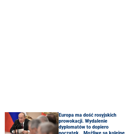
Europa ma dość rosyjskich
prowokacji. Wydalenie
dyplomatów to dopiero
początek. „Możliwe są kolejne