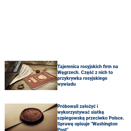
Tajemnica rosyjskich firm na
Węgrzech. Część z nich to
przykrywka rosyjskiego
wywiadu
Próbowali założyć i
wykorzystywać siatkę
szpiegowską przeciwko Polsce.
Sprawę opisuje "Washington
Post"