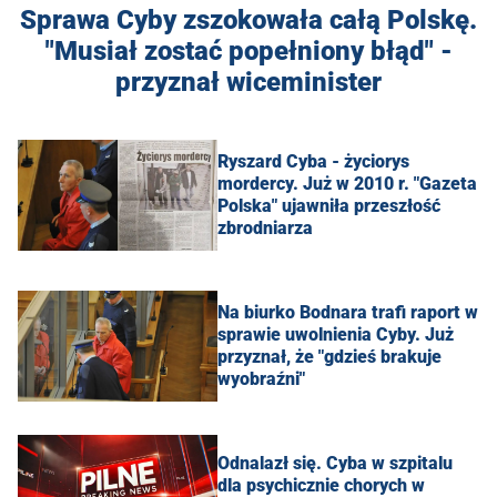
Sprawa Cyby zszokowała całą Polskę.
"Musiał zostać popełniony błąd" -
przyznał wiceminister
Ryszard Cyba - życiorys
mordercy. Już w 2010 r. "Gazeta
Polska" ujawniła przeszłość
zbrodniarza
Na biurko Bodnara trafi raport w
sprawie uwolnienia Cyby. Już
przyznał, że "gdzieś brakuje
wyobraźni"
Odnalazł się. Cyba w szpitalu
dla psychicznie chorych w