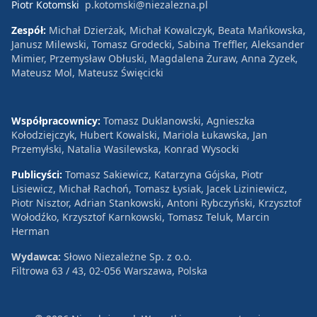
Piotr Kotomski
p.kotomski@niezalezna.pl
Zespół:
Michał Dzierżak, Michał Kowalczyk, Beata Mańkowska,
Janusz Milewski, Tomasz Grodecki, Sabina Treffler, Aleksander
Mimier, Przemysław Obłuski, Magdalena Żuraw, Anna Zyzek,
Mateusz Mol, Mateusz Święcicki
Współpracownicy:
Tomasz Duklanowski, Agnieszka
Kołodziejczyk, Hubert Kowalski, Mariola Łukawska, Jan
Przemyłski, Natalia Wasilewska, Konrad Wysocki
Publicyści:
Tomasz Sakiewicz, Katarzyna Gójska, Piotr
Lisiewicz, Michał Rachoń, Tomasz Łysiak, Jacek Liziniewicz,
Piotr Nisztor, Adrian Stankowski, Antoni Rybczyński, Krzysztof
Wołodźko, Krzysztof Karnkowski, Tomasz Teluk, Marcin
Herman
Wydawca:
Słowo Niezależne Sp. z o.o.
Filtrowa 63 / 43, 02-056 Warszawa, Polska