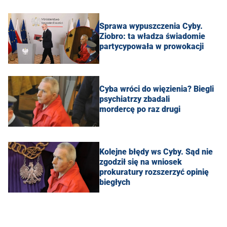
Sprawa wypuszczenia Cyby.
Ziobro: ta władza świadomie
partycypowała w prowokacji
Cyba wróci do więzienia? Biegli
psychiatrzy zbadali
mordercę po raz drugi
Kolejne błędy ws Cyby. Sąd nie
zgodził się na wniosek
prokuratury rozszerzyć opinię
biegłych