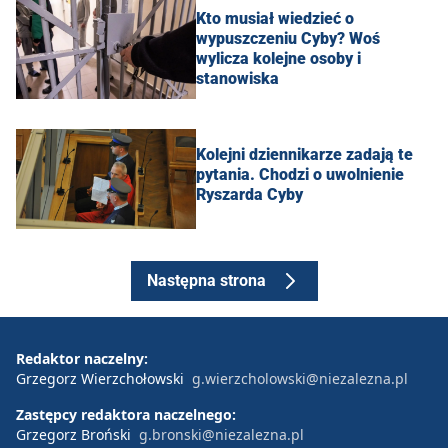
Kto musiał wiedzieć o
wypuszczeniu Cyby? Woś
wylicza kolejne osoby i
stanowiska
Kolejni dziennikarze zadają te
pytania. Chodzi o uwolnienie
Ryszarda Cyby
Następna strona
Redaktor naczelny:
Grzegorz Wierzchołowski
g.wierzcholowski@niezalezna.pl
Zastępcy redaktora naczelnego:
Grzegorz Broński
g.bronski@niezalezna.pl