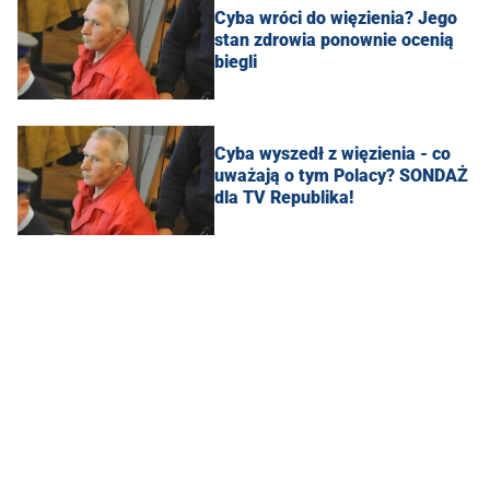
Cyba wróci do więzienia? Jego
stan zdrowia ponownie ocenią
biegli
Cyba wyszedł z więzienia - co
uważają o tym Polacy? SONDAŻ
dla TV Republika!