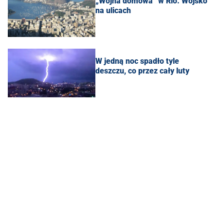
„Wojna domowa” w Rio. Wojsko
na ulicach
W jedną noc spadło tyle
deszczu, co przez cały luty