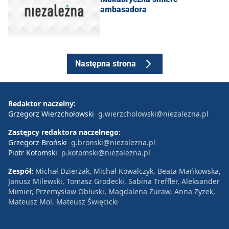
ambasadora
Następna strona
Redaktor naczelny:
Grzegorz Wierzchołowski
g.wierzcholowski@niezalezna.pl
Zastępcy redaktora naczelnego:
Grzegorz Broński
g.bronski@niezalezna.pl
Piotr Kotomski
p.kotomski@niezalezna.pl
Zespół:
Michał Dzierżak, Michał Kowalczyk, Beata Mańkowska,
Janusz Milewski, Tomasz Grodecki, Sabina Treffler, Aleksander
Mimier, Przemysław Obłuski, Magdalena Żuraw, Anna Zyzek,
Mateusz Mol, Mateusz Święcicki