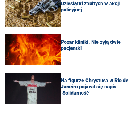
Dziesiątki zabitych w akcji
policyjnej
Pożar kliniki. Nie żyją dwie
pacjentki
Na figurze Chrystusa w Rio de
Janeiro pojawił się napis
"Solidarność"