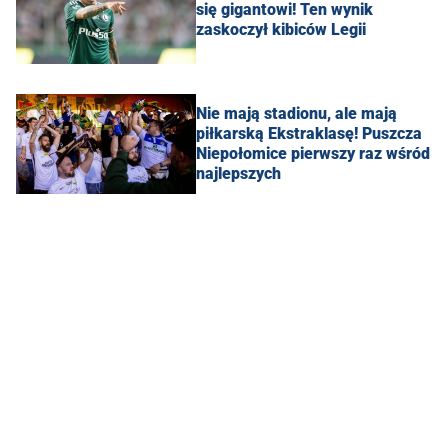
się gigantowi! Ten wynik
zaskoczył kibiców Legii
Nie mają stadionu, ale mają
piłkarską Ekstraklasę! Puszcza
Niepołomice pierwszy raz wśród
najlepszych