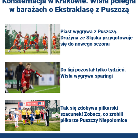
Konsternacja w Krakowie. Wisła poległa
w barażach o Ekstraklasę z Puszczą
Piast wygrywa z Puszczą.
Drużyna ze Śląska przygotowuje
się do nowego sezonu
Do ligi pozostał tylko tydzień.
Wisła wygrywa sparingi
Tak się zdobywa piłkarski
szacunek! Zobacz, co zrobili
piłkarze Puszczy Niepołomice