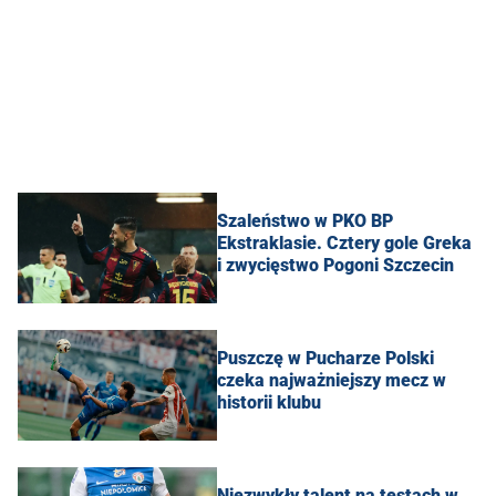
Szaleństwo w PKO BP
Ekstraklasie. Cztery gole Greka
i zwycięstwo Pogoni Szczecin
Puszczę w Pucharze Polski
czeka najważniejszy mecz w
historii klubu
Niezwykły talent na testach w