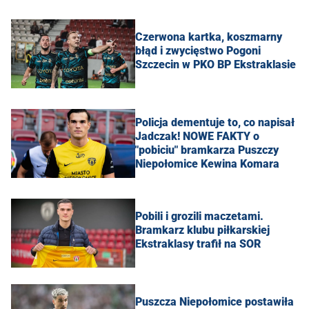
Czerwona kartka, koszmarny
błąd i zwycięstwo Pogoni
Szczecin w PKO BP Ekstraklasie
Policja dementuje to, co napisał
Jadczak! NOWE FAKTY o
"pobiciu" bramkarza Puszczy
Niepołomice Kewina Komara
Pobili i grozili maczetami.
Bramkarz klubu piłkarskiej
Ekstraklasy trafił na SOR
Puszcza Niepołomice postawiła