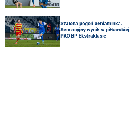
Szalona pogoń beniaminka.
Sensacyjny wynik w piłkarskiej
PKO BP Ekstraklasie