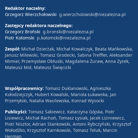
Redaktor naczelny:
Grzegorz Wierzchołowski
g.wierzcholowski@niezalezna.pl
Zastępcy redaktora naczelnego:
Grzegorz Broński
g.bronski@niezalezna.pl
Piotr Kotomski
p.kotomski@niezalezna.pl
Zespół:
Michał Dzierżak, Michał Kowalczyk, Beata Mańkowska,
Janusz Milewski, Tomasz Grodecki, Sabina Treffler, Aleksander
Mimier, Przemysław Obłuski, Magdalena Żuraw, Anna Zyzek,
Mateusz Mol, Mateusz Święcicki
Współpracownicy:
Tomasz Duklanowski, Agnieszka
Kołodziejczyk, Hubert Kowalski, Mariola Łukawska, Jan
Przemyłski, Natalia Wasilewska, Konrad Wysocki
Publicyści:
Tomasz Sakiewicz, Katarzyna Gójska, Piotr
Lisiewicz, Michał Rachoń, Tomasz Łysiak, Jacek Liziniewicz,
Piotr Nisztor, Adrian Stankowski, Antoni Rybczyński, Krzysztof
Wołodźko, Krzysztof Karnkowski, Tomasz Teluk, Marcin
Herman