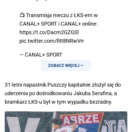
📺 Transmisja meczu z ŁKS-em w
CANAL+ SPORT i CANAL+ online:
https://t.co/Dacm2GZGSl
pic.twitter.com/RIt8NRwVrr
— CANAL+ SPORT
(@CANALPLUS_SPORT)
March 3, 2024
ZOBACZ WIĘCEJ
31-letni napastnik Puszczy kapitalnie złożył się do
uderzenia po dośrodkowaniu Jakuba Serafina, a
bramkarz ŁKS-u był w tym wypadku bezradny.