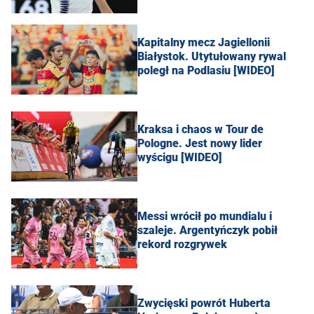
Kapitalny mecz Jagiellonii
Białystok. Utytułowany rywal
poległ na Podlasiu [WIDEO]
Kraksa i chaos w Tour de
Pologne. Jest nowy lider
wyścigu [WIDEO]
Messi wrócił po mundialu i
szaleje. Argentyńczyk pobił
rekord rozgrywek
Zwycięski powrót Huberta