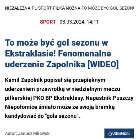
NIEZALEŻNA.PL
›
SPORT
›
PIŁKA NOŻNA
›
TO MOŻE BYĆ GOL SEZONU 
SPORT
03.03.2024, 14:11
To może być gol sezonu w
Ekstraklasie! Fenomenalne
uderzenie Zapolnika [WIDEO]
Kamil Zapolnik popisał się przepięknym
uderzeniem przewrotką w niedzielnym meczu
piłkarskiej PKO BP Ekstraklasy. Napastnik Puszczy
Niepołomice śmiało może ze swoją bramką
kandydować do "gola sezonu".
Autor:
Janusz Milewski
Udostępnij