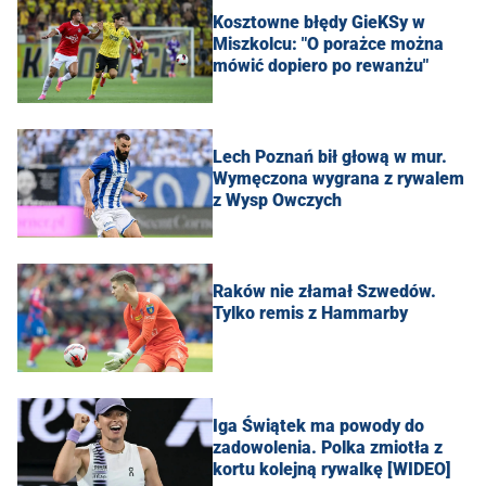
Kosztowne błędy GieKSy w
Miszkolcu: "O porażce można
mówić dopiero po rewanżu"
Lech Poznań bił głową w mur.
Wymęczona wygrana z rywalem
z Wysp Owczych
Raków nie złamał Szwedów.
Tylko remis z Hammarby
Iga Świątek ma powody do
zadowolenia. Polka zmiotła z
kortu kolejną rywalkę [WIDEO]