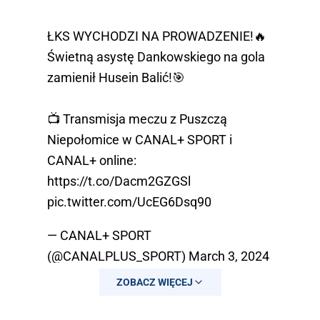
ŁKS WYCHODZI NA PROWADZENIE!🔥
Świetną asystę Dankowskiego na gola
zamienił Husein Balić!🎯
📺 Transmisja meczu z Puszczą
Niepołomice w CANAL+ SPORT i
CANAL+ online:
https://t.co/Dacm2GZGSl
pic.twitter.com/UcEG6Dsq90
— CANAL+ SPORT
(@CANALPLUS_SPORT)
March 3, 2024
ZOBACZ WIĘCEJ