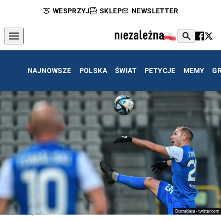
WESPRZYJ
SKLEP
NEWSLETTER
NAJNOWSZE
POLSKA
ŚWIAT
PETYCJE
MEMY
G
Ekstraklasa - twitter.com
Kamil Zapolnik