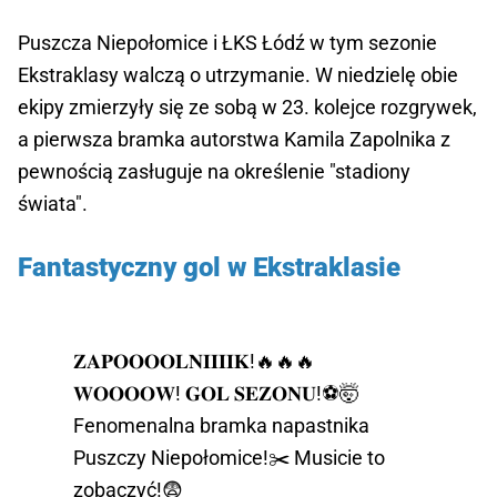
Puszcza Niepołomice i ŁKS Łódź w tym sezonie
Ekstraklasy walczą o utrzymanie. W niedzielę obie
ekipy zmierzyły się ze sobą w 23. kolejce rozgrywek,
a pierwsza bramka autorstwa Kamila Zapolnika z
pewnością zasługuje na określenie "stadiony
świata".
Fantastyczny gol w Ekstraklasie
𝐙𝐀𝐏𝐎𝐎𝐎𝐎𝐋𝐍𝐈𝐈𝐈𝐈𝐊!🔥🔥🔥
𝐖𝐎𝐎𝐎𝐎𝐖! 𝐆𝐎𝐋 𝐒𝐄𝐙𝐎𝐍𝐔!⚽🤯
Fenomenalna bramka napastnika
Puszczy Niepołomice!✂️ Musicie to
zobaczyć!😨