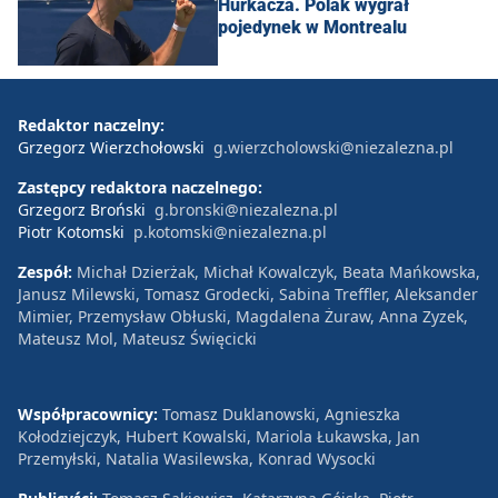
Hurkacza. Polak wygrał
pojedynek w Montrealu
Redaktor naczelny:
Grzegorz Wierzchołowski
g.wierzcholowski@niezalezna.pl
Zastępcy redaktora naczelnego:
Grzegorz Broński
g.bronski@niezalezna.pl
Piotr Kotomski
p.kotomski@niezalezna.pl
Zespół:
Michał Dzierżak, Michał Kowalczyk, Beata Mańkowska,
Janusz Milewski, Tomasz Grodecki, Sabina Treffler, Aleksander
Mimier, Przemysław Obłuski, Magdalena Żuraw, Anna Zyzek,
Mateusz Mol, Mateusz Święcicki
Współpracownicy:
Tomasz Duklanowski, Agnieszka
Kołodziejczyk, Hubert Kowalski, Mariola Łukawska, Jan
Przemyłski, Natalia Wasilewska, Konrad Wysocki