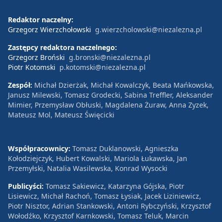
Redaktor naczelny:
Grzegorz Wierzchołowski
g.wierzcholowski@niezalezna.pl
Zastępcy redaktora naczelnego:
Grzegorz Broński
g.bronski@niezalezna.pl
Piotr Kotomski
p.kotomski@niezalezna.pl
Zespół:
Michał Dzierżak, Michał Kowalczyk, Beata Mańkowska,
Janusz Milewski, Tomasz Grodecki, Sabina Treffler, Aleksander
Mimier, Przemysław Obłuski, Magdalena Żuraw, Anna Zyzek,
Mateusz Mol, Mateusz Święcicki
Współpracownicy:
Tomasz Duklanowski, Agnieszka
Kołodziejczyk, Hubert Kowalski, Mariola Łukawska, Jan
Przemyłski, Natalia Wasilewska, Konrad Wysocki
Publicyści:
Tomasz Sakiewicz, Katarzyna Gójska, Piotr
Lisiewicz, Michał Rachoń, Tomasz Łysiak, Jacek Liziniewicz,
Piotr Nisztor, Adrian Stankowski, Antoni Rybczyński, Krzysztof
Wołodźko, Krzysztof Karnkowski, Tomasz Teluk, Marcin