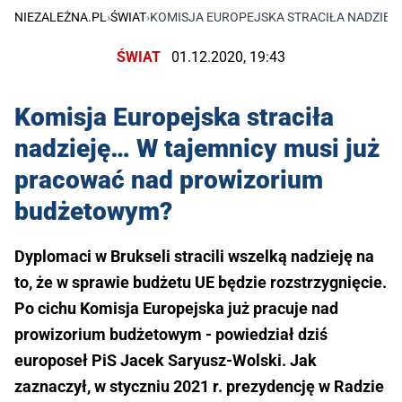
NIEZALEŻNA.PL
›
ŚWIAT
›
KOMISJA EUROPEJSKA STRACIŁA NADZIEJ
ŚWIAT
01.12.2020, 19:43
Komisja Europejska straciła
nadzieję… W tajemnicy musi już
pracować nad prowizorium
budżetowym?
Dyplomaci w Brukseli stracili wszelką nadzieję na
to, że w sprawie budżetu UE będzie rozstrzygnięcie.
Po cichu Komisja Europejska już pracuje nad
prowizorium budżetowym - powiedział dziś
europoseł PiS Jacek Saryusz-Wolski. Jak
zaznaczył, w styczniu 2021 r. prezydencję w Radzie