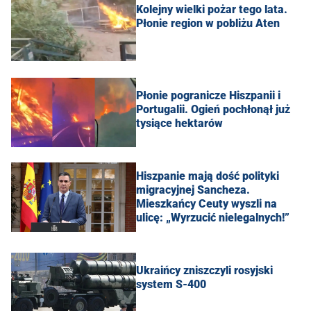
Kolejny wielki pożar tego lata.
Płonie region w pobliżu Aten
Płonie pogranicze Hiszpanii i
Portugalii. Ogień pochłonął już
tysiące hektarów
Hiszpanie mają dość polityki
migracyjnej Sancheza.
Mieszkańcy Ceuty wyszli na
ulicę: „Wyrzucić nielegalnych!”
Ukraińcy zniszczyli rosyjski
system S-400