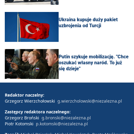
Ukraina kupuje duży pakiet
uzbrojenia od Turcji
Putin szykuje mobilizację. "Chce
oszukać własny naród. To już
się dzieje"
Redaktor naczelny:
Grzegorz Wierzchołowski
g.wierzcholowski@niezalezna.pl
Zastępcy redaktora naczelnego:
Grzegorz Broński
g.bronski@niezalezna.pl
Piotr Kotomski
p.kotomski@niezalezna.pl