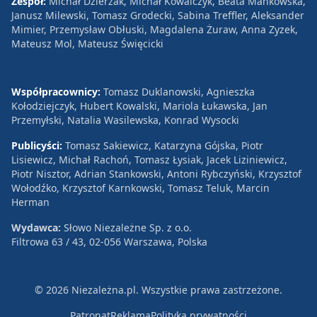
Zespół:
Michał Dzierżak, Michał Kowalczyk, Beata Mańkowska,
Janusz Milewski, Tomasz Grodecki, Sabina Treffler, Aleksander
Mimier, Przemysław Obłuski, Magdalena Żuraw, Anna Zyzek,
Mateusz Mol, Mateusz Święcicki
Współpracownicy:
Tomasz Duklanowski, Agnieszka
Kołodziejczyk, Hubert Kowalski, Mariola Łukawska, Jan
Przemyłski, Natalia Wasilewska, Konrad Wysocki
Publicyści:
Tomasz Sakiewicz, Katarzyna Gójska, Piotr
Lisiewicz, Michał Rachoń, Tomasz Łysiak, Jacek Liziniewicz,
Piotr Nisztor, Adrian Stankowski, Antoni Rybczyński, Krzysztof
Wołodźko, Krzysztof Karnkowski, Tomasz Teluk, Marcin
Herman
Wydawca:
Słowo Niezależne Sp. z o.o.
Filtrowa 63 / 43, 02-056 Warszawa, Polska
© 2026 Niezależna.pl. Wszystkie prawa zastrzeżone.
Patronat
Reklama
Polityka prywatności