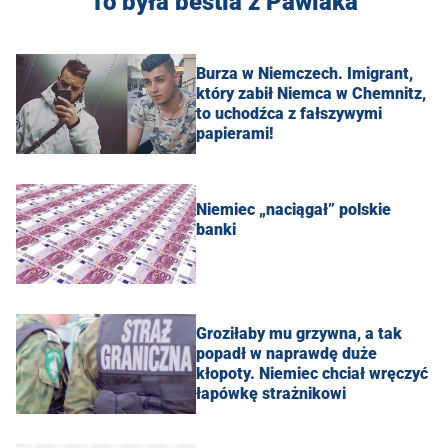
To była bestia z Pawiaka
Burza w Niemczech. Imigrant,
który zabił Niemca w Chemnitz,
to uchodźca z fałszywymi
papierami!
Niemiec „naciągał” polskie
banki
Groziłaby mu grzywna, a tak
popadł w naprawdę duże
kłopoty. Niemiec chciał wręczyć
łapówkę strażnikowi