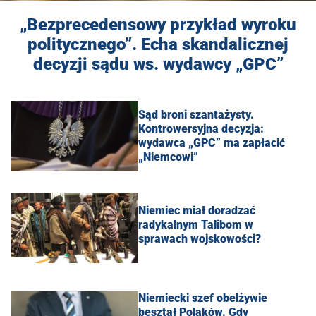
„Bezprecedensowy przykład wyroku
politycznego”. Echa skandalicznej
decyzji sądu ws. wydawcy „GPC”
Sąd broni szantażysty.
Kontrowersyjna decyzja:
wydawca „GPC” ma zapłacić
„Niemcowi”
Niemiec miał doradzać
radykalnym Talibom w
sprawach wojskowości?
Niemiecki szef obelżywie
beształ Polaków. Gdy