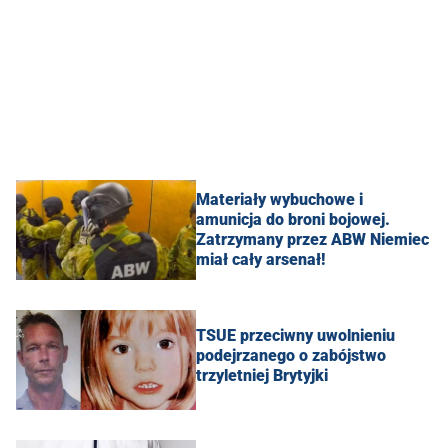
Materiały wybuchowe i
amunicja do broni bojowej.
Zatrzymany przez ABW Niemiec
miał cały arsenał!
TSUE przeciwny uwolnieniu
podejrzanego o zabójstwo
trzyletniej Brytyjki