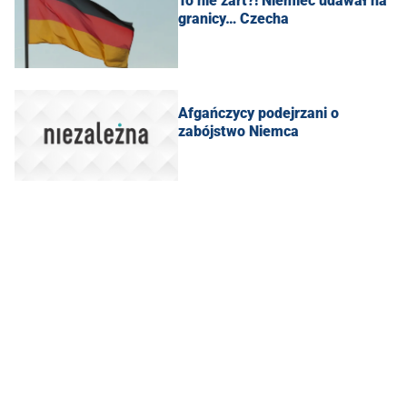
To nie żart?! Niemiec udawał na
granicy… Czecha
Afgańczycy podejrzani o
zabójstwo Niemca