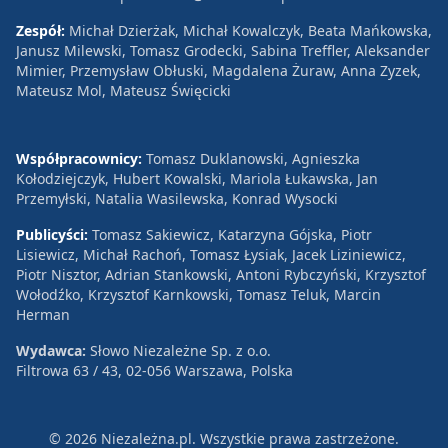
Zespół:
Michał Dzierżak, Michał Kowalczyk, Beata Mańkowska,
Janusz Milewski, Tomasz Grodecki, Sabina Treffler, Aleksander
Mimier, Przemysław Obłuski, Magdalena Żuraw, Anna Zyzek,
Mateusz Mol, Mateusz Święcicki
Współpracownicy:
Tomasz Duklanowski, Agnieszka
Kołodziejczyk, Hubert Kowalski, Mariola Łukawska, Jan
Przemyłski, Natalia Wasilewska, Konrad Wysocki
Publicyści:
Tomasz Sakiewicz, Katarzyna Gójska, Piotr
Lisiewicz, Michał Rachoń, Tomasz Łysiak, Jacek Liziniewicz,
Piotr Nisztor, Adrian Stankowski, Antoni Rybczyński, Krzysztof
Wołodźko, Krzysztof Karnkowski, Tomasz Teluk, Marcin
Herman
Wydawca:
Słowo Niezależne Sp. z o.o.
Filtrowa 63 / 43, 02-056 Warszawa, Polska
© 2026 Niezależna.pl. Wszystkie prawa zastrzeżone.