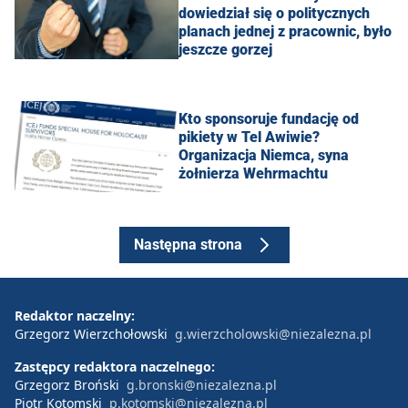
dowiedział się o politycznych
planach jednej z pracownic, było
jeszcze gorzej
Kto sponsoruje fundację od
pikiety w Tel Awiwie?
Organizacja Niemca, syna
żołnierza Wehrmachtu
Następna strona
Redaktor naczelny:
Grzegorz Wierzchołowski
g.wierzcholowski@niezalezna.pl
Zastępcy redaktora naczelnego:
Grzegorz Broński
g.bronski@niezalezna.pl
Piotr Kotomski
p.kotomski@niezalezna.pl