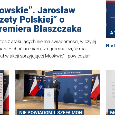
lowskie”. Jarosław
zety Polskiej” o
remiera Błaszczaka
A
 ktoś z atakujących nie ma świadomości, w czyjej
Nie 
działa – choć oceniam, iż ogromna część ma
ał w akcji sprzyjającej Moskwie" - powiedział
zetą Polską". Całość wywiadu Katarzyny Gójskiej
S w najbliższym numerze tygodnika "Gazeta
31 maja.
M
NIE POWIADOMIŁ SZEFA MON