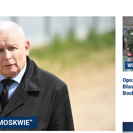
W
Opo
Błas
Boc
MOSKWIE”