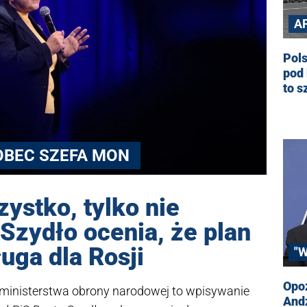
A
Pols
pod 
to s
OBEC SZEFA MON
zystko, tylko nie
Szydło ocenia, że plan
ługa dla Rosji
"
Opo
 ministerstwa obrony narodowej to wpisywanie
Andz