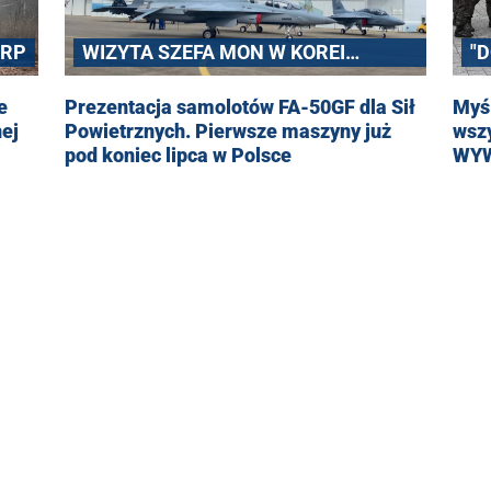
 RP
WIZYTA SZEFA MON W KOREI
"
POŁUDNIOWEJ
e
Prezentacja samolotów FA-50GF dla Sił
Myśl
ej
Powietrznych. Pierwsze maszyny już
wsz
pod koniec lipca w Polsce
WY