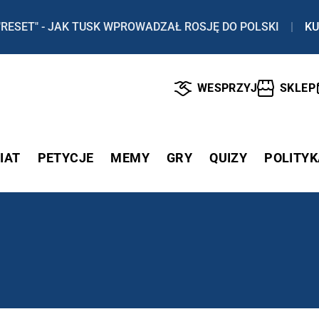
"RESET" - JAK TUSK WPROWADZAŁ ROSJĘ DO POLSKI
|
KU
WESPRZYJ
SKLEP
IAT
PETYCJE
MEMY
GRY
QUIZY
POLITYK