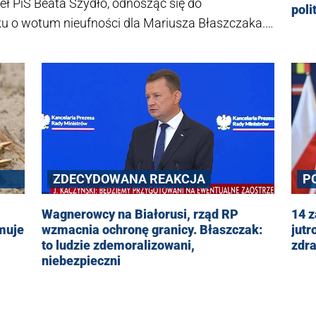
seł PiS Beata Szydło, odnosząc się do
poli
u o wotum nieufności dla Mariusza Błaszczaka.
esortu obrony wielokrotnie udowodnił swoją
teresuje wszystko, tylko nie bezpieczeństwo i
P
ZDECYDOWANA REAKCJA
14 
Wagnerowcy na Białorusi, rząd RP
muje
jutr
wzmacnia ochronę granicy. Błaszczak:
zdra
to ludzie zdemoralizowani,
niebezpieczni