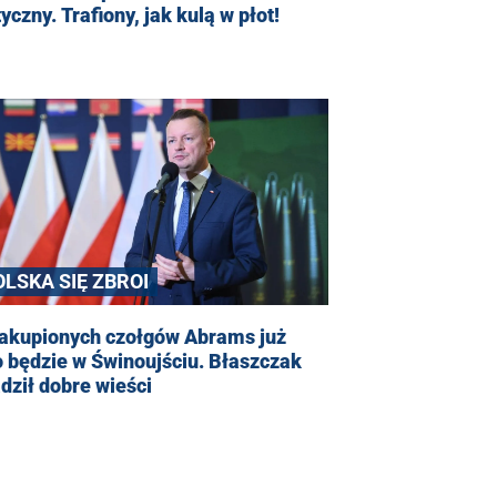
tyczny. Trafiony, jak kulą w płot!
OLSKA SIĘ ZBROI
zakupionych czołgów Abrams już
o będzie w Świnoujściu. Błaszczak
dził dobre wieści