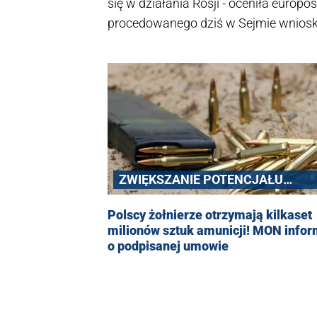
się w działania Rosji - oceniła europo
procedowanego dziś w Sejmie wniosk
Była premier przypomniała, że szef r
wartość i stwierdziła, że "opozycję in
interes narodowy Polski".
ZWIĘKSZANIE POTENCJAŁU
OBRONNEGO
Polscy żołnierze otrzymają kilkaset
milionów sztuk amunicji! MON infor
o podpisanej umowie