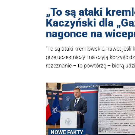
„To są ataki krem
Kaczyński dla „Ga
nagonce na wicep
"To są ataki kremlowskie, nawet jeśli
grze uczestniczy i na czyją korzyść 
rozeznanie – to powtórzę – biorą udzi
Jarosław Kaczyński w rozmowie z "Ga
i Tomasza Sakiewicza z prezesem Pi
Polska", który ukaże się w sprzedaży 
NOWE FAKTY