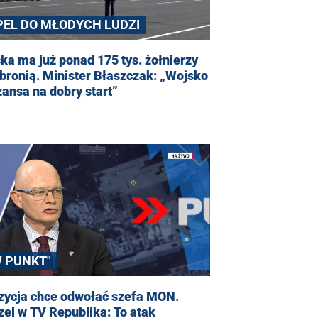
PEL DO MŁODYCH LUDZI
ka ma już ponad 175 tys. żołnierzy
bronią. Minister Błaszczak: „Wojsko
zansa na dobry start”
W PUNKT"
zycja chce odwołać szefa MON.
el w TV Republika: To atak