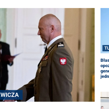
T
Błas
opo
gene
jed
EWICZA