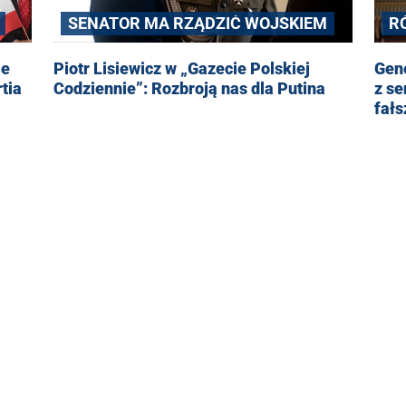
R
SENATOR MA RZĄDZIĆ WOJSKIEM
je
Gene
Piotr Lisiewicz w „Gazecie Polskiej
tia
z se
Codziennie”: Rozbroją nas dla Putina
fał