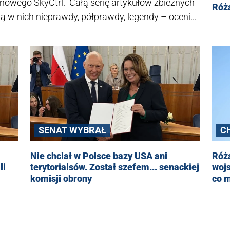
nowego SkyCtrl. Całą serię artykułów zbieżnych
Róż
 Są w nich nieprawdy, półprawdy, legendy – ocenia
SENAT WYBRAŁ
C
Nie chciał w Polsce bazy USA ani
Róża
li
terytorialsów. Został szefem... senackiej
wojs
komisji obrony
co 