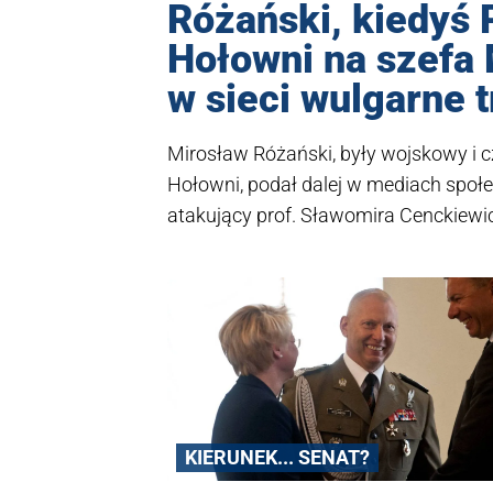
Różański, kiedyś 
Hołowni na szefa
w sieci wulgarne t
Mirosław Różański, były wojskowy i c
Hołowni, podał dalej w mediach społ
atakujący prof. Sławomira Cenckiewicz
odpowiedział Cenckiewicz. Z kolei dz
Różański - "do Ludowego Wojska komu
zabijali polskich patriotów i czołgam
naprawdę jest przyszły senator, który
KIERUNEK... SENAT?