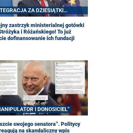
NTEGRACJA ZA DZIESIĄTKI
YSIĘCY
jny zastrzyk ministerialnej gotówki
Stróżyka i Różańskiego! To już
cie dofinansowanie ich fundacji
MANIPULATOR I DONOSICIEL"
szcie swojego senatora”. Politycy
reagują na skandaliczny wpis