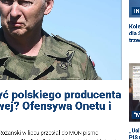
I
T
Kole
dla 
trze
yć polskiego producenta
wej? Ofensywa Onetu i
"
„Uci
 Różański w lipcu przesłał do MON pismo
PiS 