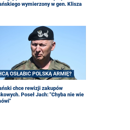
ańskiego wymierzony w gen. Klisza
HCĄ OSŁABIĆ POLSKĄ ARMIĘ?
ński chce rewizji zakupów
kowych. Poseł Jach: "Chyba nie wie
mówi"