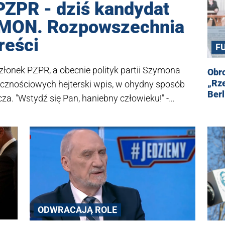
PZPR - dziś kandydat
 MON. Rozpowszechnia
reści
F
złonek PZPR, a obecnie polityk partii Szymona
Obr
„Rze
ecznościowych hejterski wpis, w ohydny sposób
Berl
a. "Wstydź się Pan, haniebny człowieku!" -
iennikarz Michał Rachoń zwrócił uwagę, że
nistów wstąpił w 1982 kiedy ruscy kolaboranci
i rozjeżdżali Solidarność". Przypominamy kim tak
 sięga po tego typu metody.
ODWRACAJĄ ROLE