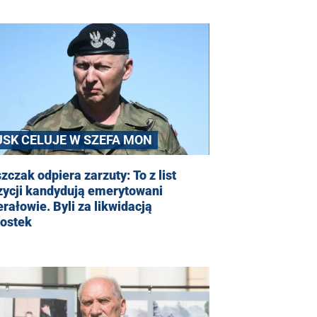
USK CELUJE W SZEFA MON
zczak odpiera zarzuty: To z list
zycji kandydują emerytowani
rałowie. Byli za likwidacją
nostek