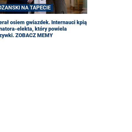
ÓŻAŃSKI NA TAPECIE
rał osiem gwiazdek. Internauci kpią
natora-elekta, który powiela
szywki. ZOBACZ MEMY