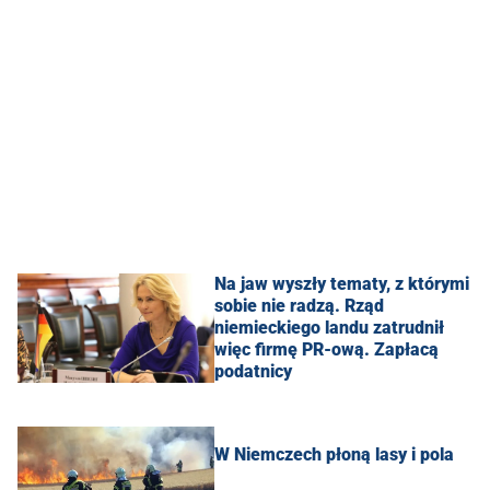
Na jaw wyszły tematy, z którymi
sobie nie radzą. Rząd
niemieckiego landu zatrudnił
więc firmę PR-ową. Zapłacą
podatnicy
W Niemczech płoną lasy i pola