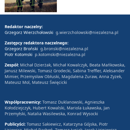
Redaktor naczelny:
Grzegorz Wierzchołowski
g.wierzcholowski@niezalezna.pl
Zastępcy redaktora naczelnego:
Grzegorz Broński
g.bronski@niezalezna.pl
Piotr Kotomski
p.kotomski@niezalezna.pl
Zespół:
Michał Dzierżak, Michał Kowalczyk, Beata Mańkowska,
Janusz Milewski, Tomasz Grodecki, Sabina Treffler, Aleksander
Mimier, Przemysław Obłuski, Magdalena Żuraw, Anna Zyzek,
Mateusz Mol, Mateusz Święcicki
Współpracownicy:
Tomasz Duklanowski, Agnieszka
Kołodziejczyk, Hubert Kowalski, Mariola Łukawska, Jan
Przemyłski, Natalia Wasilewska, Konrad Wysocki
Publicyści:
Tomasz Sakiewicz, Katarzyna Gójska, Piotr
Lisiewicz, Michał Rachoń, Tomasz Łysiak, Jacek Liziniewicz,