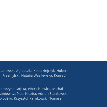
lanowski, Agnieszka Kołodziejczyk, Hubert
n Przemyłski, Natalia Wasilewska, Konrad
atarzyna Gójska, Piotr Lisiewicz, Michał
ziniewicz, Piotr Nisztor, Adrian Stankowski,
Wołodźko, Krzysztof Karnkowski, Tomasz