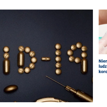
Nie
ludz
kor