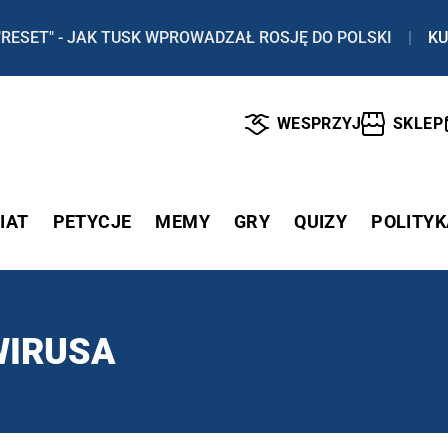
"RESET" - JAK TUSK WPROWADZAŁ ROSJĘ DO POLSKI
|
KU
WESPRZYJ
SKLEP
IAT
PETYCJE
MEMY
GRY
QUIZY
POLITYK
WIRUSA