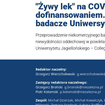
"Żywy lek" na COV
dofinansowaniem.
badacze Uniwersy
Przeprowadzenie niekomercyjnego bad
niewydolności oddechowej w powikła
Uniwersytetu Jagiellońskiego – Coll
Agencji Badań Medycznych.
Redaktor naczelny:
Grzegorz Wierzchołowski
g.wierzcholowski
Zastępcy redaktora naczelnego:
Grzegorz Broński
g.bronski@niezalezna.pl
Piotr Kotomski
p.kotomski@niezalezna.pl
Zespół:
Michał Dzierżak, Michał Kowalczyk,
Milewski, Tomasz Grodecki, Sabina Treffler