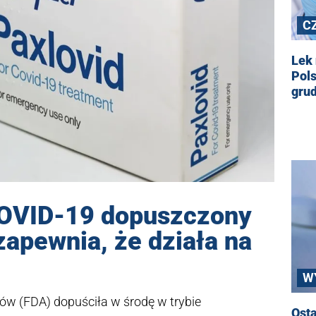
C
Lek 
Pols
gru
COVID-19 dopuszczony
zapewnia, że działa na
W
w (FDA) dopuściła w środę w trybie
Osta