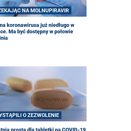
ZEKAJĄC NA MOLNUPIRAVIR
na koronawirusa już niedługo w
ce. Ma być dostępny w połowie
dnia
YSTĄPILI O ZEZWOLENIE
tnia prosta dla tabletki na COVID-19