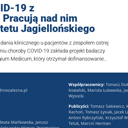
ID-19 z
 Pracują nad nim
tetu Jagiellońskiego
ania klinicznego u pacjentów z zespołem ostrej
niu choroby COVID-19 zakłada projekt badaczy
egium Medicum, który otrzymał dofinansowanie
Współpracownicy:
Tomasz Duk
@niezalezna.pl
Kowalski, Mariola Łukawska, Ja
Wysocki
Publicyści:
Tomasz Sakiewicz, K
Rachoń, Tomasz Łysiak, Jacek Li
Antoni Rybczyński, Krzysztof 
 Beata Mańkowska, Janusz
Teluk, Marcin Herman
, Aleksander Mimier, Przemysław