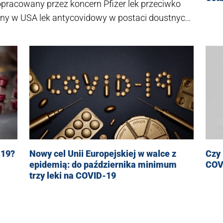
pracowany przez koncern Pfizer lek przeciwko
ony w USA lek antycovidowy w postaci doustnych
Czy
-19?
Nowy cel Unii Europejskiej w walce z
COV
epidemią: do października minimum
trzy leki na COVID-19